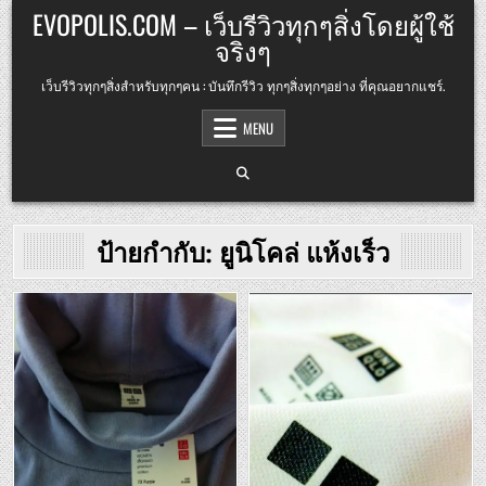
Skip
EVOPOLIS.COM – เว็บรีวิวทุกๆสิ่งโดยผู้ใช้
to
จริงๆ
content
เว็บรีวิวทุกๆสิ่งสำหรับทุกๆคน : บันทึกรีวิว ทุกๆสิ่งทุกๆอย่าง ที่คุณอยากแชร์.
MENU
ป้ายกำกับ:
ยูนิโคล่ แห้งเร็ว
Posted
Posted
in
in