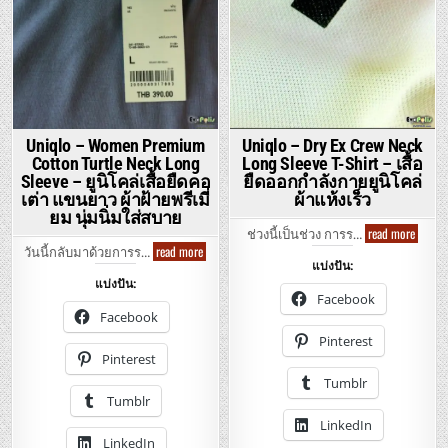
Uniqlo – Women Premium
Uniqlo – Dry Ex Crew Neck
Cotton Turtle Neck Long
Long Sleeve T-Shirt – เสื้อ
Sleeve – ยูนิโคล่เสื้อยืดคอ
ยืดออกกำลังกายยูนิโคล่
เต่า แขนยาว ผ้าฝ้ายพรีเมี่
ผ้าแห้งเร็ว
ยม นุ่มนิ่มใส่สบาย
Uniqlo
read more
ช่วงนี้เป็นช่วง การร…
–
Uniqlo
read more
วันนี้กลับมาด้วยการร…
Dry
–
แบ่งปัน:
Ex
Women
Crew
แบ่งปัน:
Premium
Neck
Facebook
Cotton
Long
Turtle
Facebook
Sleeve
Neck
T-
Long
Pinterest
Shirt
Sleeve
Pinterest
–
–
เสื้อ
ยู
Tumblr
ยืด
นิ
ออก
Tumblr
โคล่
กำลัง
เสื้อ
LinkedIn
กาย
ยืด
ยู
LinkedIn
คอ