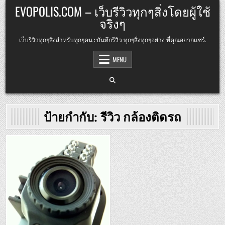
Skip
EVOPOLIS.COM – เว็บรีวิวทุกๆสิ่งโดยผู้ใช้
to
จริงๆ
content
เว็บรีวิวทุกๆสิ่งสำหรับทุกๆคน : บันทึกรีวิว ทุกๆสิ่งทุกๆอย่าง ที่คุณอยากแชร์.
MENU
ป้ายกำกับ:
รีวิว กล้องติดรถ
Posted
in