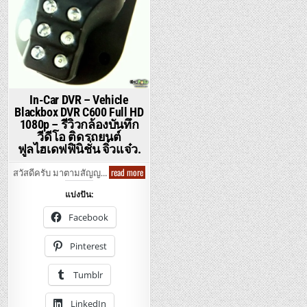
In-Car DVR – Vehicle
Blackbox DVR C600 Full HD
1080p – รีวิวกล้องบันทึก
วีดีโอ ติดรถยนต์
ฟูลไฮเดฟฟินิชั่น จิ๋วแจ๋ว.
In-
read more
สวัสดีครับ มาตามสัญญ…
Car
DVR
แบ่งปัน:
–
Vehicle
Blackbox
Facebook
DVR
C600
Full
Pinterest
HD
1080p
–
Tumblr
รีวิว
กล้อง
บันทึก
LinkedIn
วีดีโอ