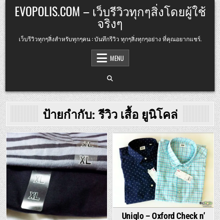
Skip
EVOPOLIS.COM – เว็บรีวิวทุกๆสิ่งโดยผู้ใช้
to
จริงๆ
content
เว็บรีวิวทุกๆสิ่งสำหรับทุกๆคน : บันทึกรีวิว ทุกๆสิ่งทุกๆอย่าง ที่คุณอยากแชร์.
MENU
ป้ายกำกับ:
รีวิว เสื้อ ยูนิโคล่
Posted
Posted
in
in
Uniqlo – Oxford Check n’