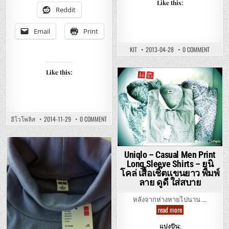
เนื้อ
Like this:
ดี
Reddit
ใส่
สบาย
Email
Print
ON
KIT
2013-04-28
0 COMMENT
UNIQLO
–
OXFORD
Like this:
CHECK
N’
Posted
PRINTED
LONG
in
SLEEVE
SHIRTS
–
รีวิว
ON
อีโวโพลิส
2014-11-29
0 COMMENT
ยู
UNIQLO
นิ
SUPIMA
โคล่
COTTON
เสื้อ
T-
เชิ๊ต
SHIRTS
แขน
Uniqlo – Casual Men Print
Posted
REVIEW
ยาว
–
Long Sleeve Shirts – ยูนิ
in
ลาย
รีวิว
สก๊อต
โคล่ เสื้อเชิ๊ตแขนยาว พิมพ์
ยู
ต์
นิ
ลาย ดูดี ใส่สบาย
และ
โคล่
พิมพ์
ซู
ลาย
พิม่า
หลังจากห่างหายไปนาน …
หล่อๆ
ค๊อต
Uniqlo
read more
ต้อน
–
ที
Casual
เชิ้ต
แบ่งปัน:
Men
เนื้อ