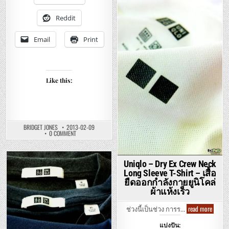
เต่า
MEN
แขน
PRINT
ยาว
Posted
LONG
Reddit
SLEEVE
ผ้า
in
SHIRTS
ฝ้าย
–
พรี
Email
Print
ยู
เมี่
นิ
ยม
โคล่
นุ่ม
เสื้อ
นิ่ม
เชิ๊ต
ใส่
แขน
สบาย
ยาว
Like this:
พิมพ์
ลาย
ดูดี
ใส่
สบาย
BRIDGET JONES
2013-02-09
ON
0 COMMENT
UNIQLO
–
WOMEN
PREMIUM
Uniqlo – Dry Ex Crew Neck
COTTON
Posted
TURTLE
Long Sleeve T-Shirt – เสื้อ
NECK
in
ยืดออกกำลังกายยูนิโคล่
LONG
SLEEVE
ผ้าแห้งเร็ว
–
ยู
นิ
Uniqlo
read more
ช่วงนี้เป็นช่วง การร…
โคล่
–
เสื้อ
Dry
ยืด
แบ่งปัน:
Ex