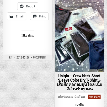
EX
โคล่
CREW
สัมผัส
Reddit
Posted
NECK
นุ่ม
LONG
in
SLEEVE
T-
Email
Print
SHIRT
–
เสื้อ
ยืด
ออก
กำลัง
Like this:
กาย
ยู
นิ
โคล่
ผ้า
แห้ง
เร็ว
ON
KIT
2012-12-27
0 COMMENT
UNIQLO
–
SOFT
TOUCH
V
NECK
Uniqlo – Crew Neck Short
LONG
Sleeve Color Dry T-Shirt –
SLEEVE
–
เสื้อยืดคอกลมยูนิโคล่ เนื้อ
เสื้อ
ดีสำหรับทุกคน
ยืด
คอ
วี
Uniql
read more
แขน
เมื่อวันก่อน เห็นโฆษ…
–
ยาว
Crew
ยู
แบ่งปัน:
Neck
นิ