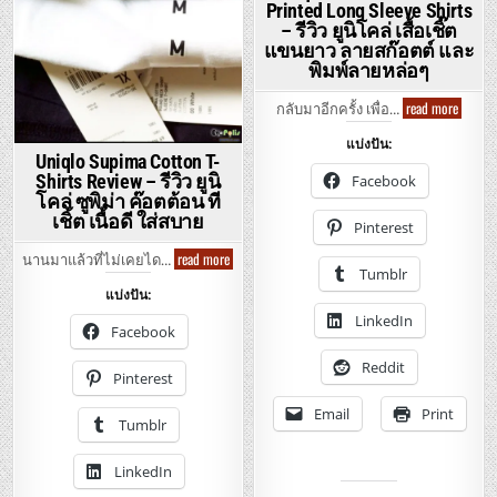
Printed Long Sleeve Shirts
– รีวิว ยูนิโคล่ เสื้อเชิ๊ต
แขนยาว ลายสก๊อตต์ และ
พิมพ์ลายหล่อๆ
Uniqlo
read more
กลับมาอีกครั้ง เพื่อ…
–
Oxford
แบ่งปัน:
Check
Uniqlo Supima Cotton T-
n’
Printed
Shirts Review – รีวิว ยูนิ
Facebook
Long
โคล่ ซูพิม่า ค๊อตต้อน ที
Sleeve
เชิ้ต เนื้อดี ใส่สบาย
Shirts
Pinterest
–
รีวิว
Uniqlo
read more
นานมาแล้วที่ไม่เคยได…
ยู
Supima
Tumblr
นิ
Cotton
โคล่
แบ่งปัน:
T-
เสื้อ
Shirts
LinkedIn
เชิ๊ต
Review
Facebook
แขน
–
ยาว
รีวิว
ลาย
Reddit
ยู
Pinterest
สก๊อต
นิ
ต์
โคล่
และ
Email
Print
ซู
พิมพ์
Tumblr
พิม่า
ลาย
ค๊อต
หล่อๆ
ต้อน
LinkedIn
ที
เชิ้ต