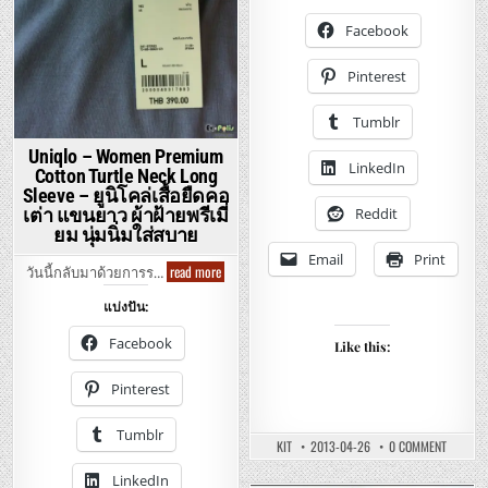
Print
ดี
ใส่
Long
Facebook
สบาย
Sleeve
Shirts
–
Pinterest
ยู
นิ
โคล่
Tumblr
เสื้อ
เชิ๊ต
Uniqlo – Women Premium
แขน
LinkedIn
ยาว
Cotton Turtle Neck Long
พิมพ์
Sleeve – ยูนิโคล่เสื้อยืดคอ
ลาย
ดูดี
เต่า แขนยาว ผ้าฝ้ายพรีเมี่
Reddit
ใส่
ยม นุ่มนิ่มใส่สบาย
สบาย
Email
Print
Uniqlo
read more
วันนี้กลับมาด้วยการร…
–
Women
แบ่งปัน:
Premium
Cotton
Turtle
Facebook
Like this:
Neck
Long
Sleeve
Pinterest
–
ยู
นิ
Tumblr
โคล่
ON
KIT
2013-04-26
0 COMMENT
เสื้อ
UNIQLO
ยืด
–
LinkedIn
คอ
CASUAL