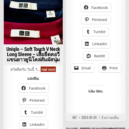
คอ
Crew
เต่า
Neck
Facebook
แขน
Long
ยาว
Sleeve
ผ้า
T-
ฝ้าย
Pinterest
Shirt
พรี
–
เมี่
ยม
เสื้อ
Tumblr
นุ่ม
ยืด
นิ่ม
ออก
ใส่
กำลัง
สบาย
LinkedIn
กาย
ยู
Uniqlo – Soft Touch V Neck
นิ
Long Sleeve – เสื้อยืดคอวี
โคล่
Reddit
ผ้า
แขนยาวยูนิโคล่สัมผัสนุ่ม
แห้ง
เร็ว
Email
Print
Uniqlo
read more
สวัสดีครับ วันนี้ วั…
–
Soft
แบ่งปัน:
Touch
V
Neck
Facebook
Long
Like this:
Sleeve
–
Pinterest
เสื้อ
ยืด
คอ
Tumblr
วี
บน
แขน
KIT
2013-01-01
2 ความเห็น
UNIQLO
ยาว
–
LinkedIn
ยู
DRY
นิ