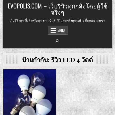
Skip
EVOPOLIS.COM – เว็บรีวิวทุกๆสิ่งโดยผู้ใช้
to
จริงๆ
content
เว็บรีวิวทุกๆสิ่งสำหรับทุกๆคน : บันทึกรีวิว ทุกๆสิ่งทุกๆอย่าง ที่คุณอยากแชร์.
MENU
ป้ายกำกับ:
รีวิว LED 4 วัตต์
Posted
in