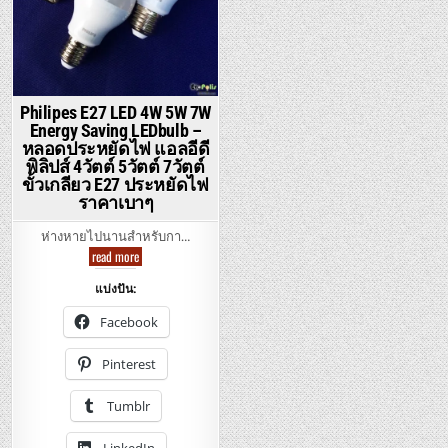
Philipes E27 LED 4W 5W 7W
Energy Saving LEDbulb –
หลอดประหยัดไฟ แอลอีดี
พิลิปส์ 4วัตต์ 5วัตต์ 7วัตต์
ขั้วเกลียว E27 ประหยัดไฟ
ราคาเบาๆ
ห่างหายไปนานสำหรับกา…
Philipes
read more
E27
LED
แบ่งปัน:
4W
5W
7W
Facebook
Energy
Saving
LEDbulb
Pinterest
–
หลอด
ประหยัด
Tumblr
ไฟ
แอ
ล
LinkedIn