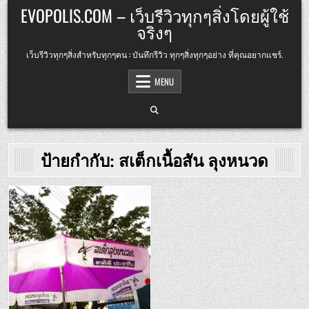
Skip
EVOPOLIS.COM – เว็บรีวิวทุกๆสิ่งโดยผู้ใช้
to
จริงๆ
content
เว็บรีวิวทุกๆสิ่งสำหรับทุกๆคน : บันทึกรีวิว ทุกๆสิ่งทุกๆอย่าง ที่คุณอยากแชร์.
MENU
ป้ายกำกับ:
สเต็กเนื้อสัน ลุงหนวด
Posted
in