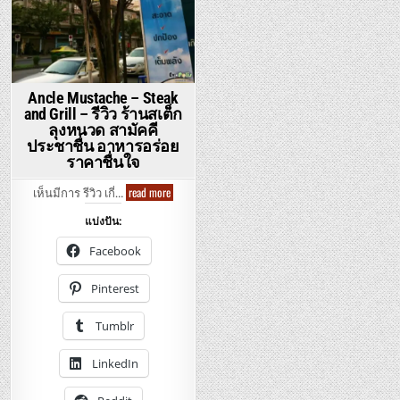
Ancle Mustache – Steak
and Grill – รีวิว ร้านสเต็ก
ลุงหนวด สามัคคี
ประชาชื่น อาหารอร่อย
ราคาชื่นใจ
Ancle
read more
เห็นมีการ รีวิว เกี่…
Mustache
–
แบ่งปัน:
Steak
and
Grill
Facebook
–
รีวิว
ร้าน
Pinterest
สเต็ก
ลุง
หนวด
Tumblr
สามัคคี
ประชาชื่น
อาหาร
LinkedIn
อร่อย
ราคา
ชื่น