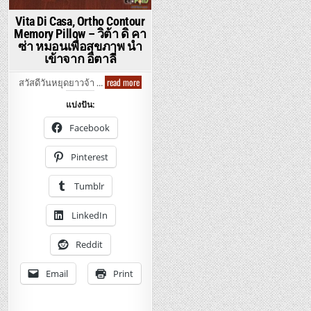
Vita Di Casa, Ortho Contour
Memory Pillow – วิต้า ดิ คา
ซ่า หมอนเพื่อสุขภาพ นำ
เข้าจาก อิตาลี่
Vita
read more
สวัสดีวันหยุดยาวจ้า …
Di
Casa,
แบ่งปัน:
Ortho
Contour
Memory
Facebook
Pillow
–
วิ
Pinterest
ต้า
ดิ
คา
Tumblr
ซ่า
หมอน
เพื่อ
LinkedIn
สุขภาพ
นำ
เข้า
จาก
Reddit
อิตาลี่
Email
Print