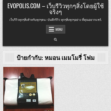
Skip
EVOPOLIS.COM – เว็บรีวิวทุกๆสิ่งโดยผู้ใช้
to
จริงๆ
content
เว็บรีวิวทุกๆสิ่งสำหรับทุกๆคน : บันทึกรีวิว ทุกๆสิ่งทุกๆอย่าง ที่คุณอยากแชร์.
MENU
ป้ายกำกับ:
หมอน เมมโมรี่ โฟม
Posted
in