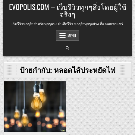
Skip
EVOPOLIS.COM – เว็บรีวิวทุกๆสิ่งโดยผู้ใช้
to
จริงๆ
content
เว็บรีวิวทุกๆสิ่งสำหรับทุกๆคน : บันทึกรีวิว ทุกๆสิ่งทุกๆอย่าง ที่คุณอยากแชร์.
MENU
ป้ายกำกับ:
หลอดไส้ประหยัดไฟ
Posted
in