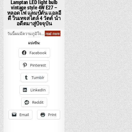
Lamptan LED light bulb
vintage style 4W E27 –
หลอดไฟ แลมป์ตัน แอลอี
ดี วินเทจสไตล์ 4 วัตต์ นำ
อดีตมาสู่ปัจจุบัน
Lamptan
read more
วันนี้ผมมีความภูมิใจ…
LED
light
แบ่งปัน:
bulb
vintage
style
Facebook
4W
E27
–
Pinterest
หลอด
ไฟ
แลมป์
Tumblr
ตัน
แอ
ล
LinkedIn
อีดี
วิน
เทจ
สไตล์
Reddit
4
วัตต์
นำ
Email
Print
อดีต
มา
สู่
ปัจจุบัน