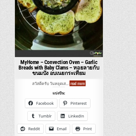
MyHome – Convection Oven – Garlic
Breads with Baby Clams – หอยลายกับ
ขนมปัง อบเนยกระเทียม
MyHome
read more
สวัสดีครับ วันหยุดเส…
–
Convection
แบ่งปัน:
Oven
–
Garlic
Facebook
Pinterest
Breads
with
Baby
Tumblr
LinkedIn
Clams
–
หอย
Reddit
Email
Print
ลาย
กับ