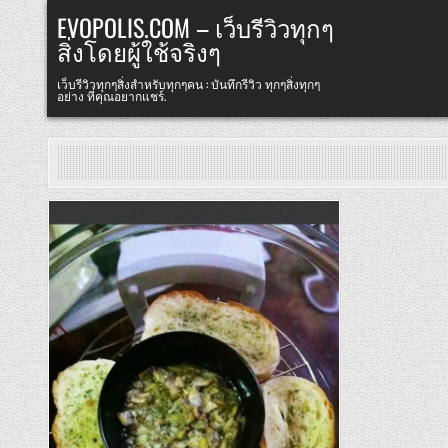
Skip
EVOPOLIS.COM – เว็บรีวิวทุกๆ
to
สิ่งโดยผู้ใช้จริงๆ
content
เว็บรีวิวทุกๆสิ่งสำหรับทุกๆคน : บันทึกรีวิว ทุกๆสิ่งทุกๆ
อย่าง ที่คุณอยากแชร์.
Posted
in