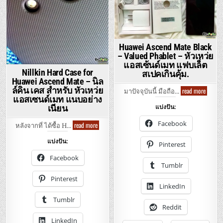
Huawei Ascend Mate Black
– Valued Phablet – หัวเหว่ย
แอสเซ้นด์เมท แฟบเล็ต
Nillkin Hard Case for
สเปคเกินคุ้ม.
Huawei Ascend Mate – นิล
Huawei
ล์คิน เคส สำหรับ หัวเหว่ย
read more
มาปัจจุบันนี้ มือถือ…
Ascend
แอสเซนด์เมท แนบอย่าง
Mate
แบ่งปัน:
เนียน
Black
–
Valued
Facebook
Nillkin
read more
หลังจากที่ ได้ซื้อ H…
Phablet
Hard
–
Case
หัว
แบ่งปัน:
for
Pinterest
เหว่
Huawei
ย
Ascend
Facebook
แอ
Mate
Tumblr
ส
–
เซ้นด์
นิล
Pinterest
เมท
ล์คิน
LinkedIn
แฟบ
เคส
เล็ต
สำหรับ
สเปค
Tumblr
หัว
เกิน
Reddit
เหว่
คุ้ม.
ย
LinkedIn
แอ