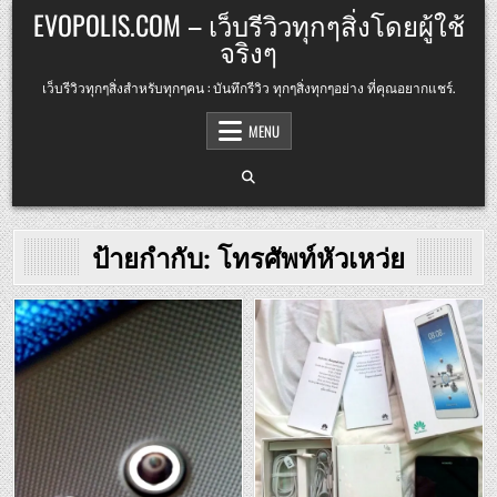
Skip
EVOPOLIS.COM – เว็บรีวิวทุกๆสิ่งโดยผู้ใช้
to
จริงๆ
content
เว็บรีวิวทุกๆสิ่งสำหรับทุกๆคน : บันทึกรีวิว ทุกๆสิ่งทุกๆอย่าง ที่คุณอยากแชร์.
MENU
ป้ายกำกับ:
โทรศัพท์หัวเหว่ย
Posted
Posted
in
in