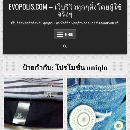
Skip
EVOPOLIS.COM – เว็บรีวิวทุกๆสิ่งโดยผู้ใช้
to
จริงๆ
content
เว็บรีวิวทุกๆสิ่งสำหรับทุกๆคน : บันทึกรีวิว ทุกๆสิ่งทุกๆอย่าง ที่คุณอยากแชร์.
MENU
ป้ายกำกับ:
โปรโมชั่น uniqlo
Posted
Posted
in
in