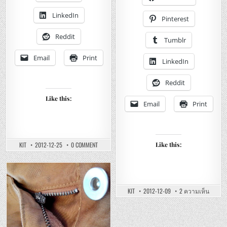
คอกลม
Hoodi
ยู
–
LinkedIn
นิ
รีวิว
Pinterest
โคล่
เสื้อ
เนื้อ
กัน
ดี
หนา
Reddit
Tumblr
สำหรับ
ยู
ทุก
นิ
คน
โคล่
Email
Print
LinkedIn
ไมโ
ฟ
ลี
ซมีฮู
Reddit
ซิป
เต็ม
Like this:
Email
Print
ON
KIT
2012-12-25
0 COMMENT
Like this:
UNIQLO
–
CREW
NECK
SHORT
Posted
SLEEVE
COLOR
บน
in
KIT
2012-12-09
2 ความเห็น
DRY
UNIQLO
T-
–
SHIRT
MICRO
–
FLEECE
เสื้อ
FULL
ยืด
ZIP