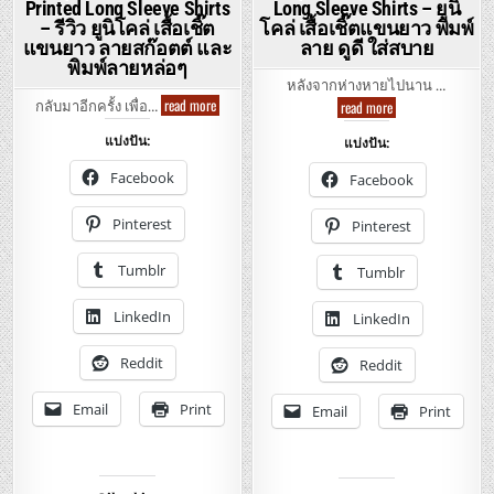
Printed Long Sleeve Shirts
Long Sleeve Shirts – ยูนิ
ดี
เบา
ใส่
โปร่
– รีวิว ยูนิโคล่ เสื้อเชิ๊ต
โคล่ เสื้อเชิ๊ตแขนยาว พิมพ์
สบาย
ใส่
แขนยาว ลายสก๊อตต์ และ
ลาย ดูดี ใส่สบาย
สบา
พิมพ์ลายหล่อๆ
หลังจากห่างหายไปนาน …
Uniqlo
read more
Uniqlo
read more
กลับมาอีกครั้ง เพื่อ…
–
–
Oxford
Casual
แบ่งปัน:
แบ่งปัน:
Check
Men
n’
Print
Printed
Long
Facebook
Facebook
Long
Sleeve
Sleeve
Shirts
Shirts
–
Pinterest
Pinterest
–
ยู
รีวิว
นิ
ยู
โคล่
Tumblr
Tumblr
นิ
เสื้อ
โคล่
เชิ๊ต
เสื้อ
แขน
LinkedIn
เชิ๊ต
LinkedIn
ยาว
แขน
พิมพ์
ยาว
ลาย
ลาย
Reddit
ดูดี
Reddit
สก๊อต
ใส่
ต์
สบาย
และ
Email
Print
Email
Print
พิมพ์
ลาย
หล่อๆ