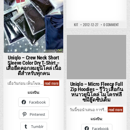
โค
ล่อุ
ลต
ร้า
ไล้
ท์
อุ่นๆ
ON
KIT
2012-12-27
0 COMMENT
เบาๆ
UNIQLO
–
SOFT
TOUCH
V
Posted
NECK
LONG
in
SLEEVE
–
Uniqlo – Crew Neck Short
เสื้อ
Sleeve Color Dry T-Shirt –
ยืด
คอ
เสื้อยืดคอกลมยูนิโคล่ เนื้อ
วี
ดีสำหรับทุกคน
แขน
ยาว
ยู
Uniqlo
read more
นิ
Uniqlo – Micro Fleece Full
เมื่อวันก่อน เห็นโฆษ…
–
โคล่
Zip Hoodies – รีวิว เสื้อกัน
Crew
สัมผัส
แบ่งปัน:
Neck
นุ่ม
หนาวยูนิโคล่ ไมโครฟลี
Short
ซมีฮู๊ดซิปเต็ม
Sleeve
Facebook
Color
Dry
Uniql
read more
วันนี้ขอนำเสนอ การรี…
T-
–
Pinterest
Shirt
Micro
แบ่งปัน:
–
Fleec
เสื้อ
Full
Tumblr
ยืด
Zip
Facebook