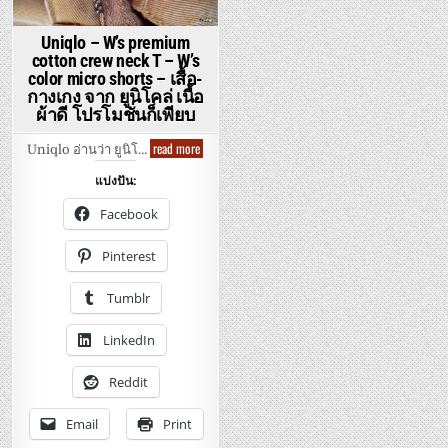
คอกลม
HOODIE
ยู
–
นิ
รีวิว
โคล่
Uniqlo – W’s premium
เสื้อ
เนื้อ
cotton crew neck T – W’s
กัน
ดี
หนาว
สำหรับ
color micro shorts – เสื้อ-
ยู
ทุก
กางเกง จาก ยูนิโคล่ เนื้อ
นิ
คน
โคล่
ผ้าดี โปรโมชั่นก็เพียบ
ไมโคร
ฟ
ลี
Uniqlo
read more
Uniqlo อ่านว่า ยูนิโ…
ซมีฮู๊ด
–
ซิป
W’s
เต็ม
แบ่งปัน:
premium
cotton
crew
Facebook
neck
T
–
Pinterest
W’s
color
micro
Tumblr
shorts
–
เสื้อ-
LinkedIn
กางเกง
จาก
ยู
นิ
Reddit
โคล่
เนื้อ
ผ้า
Email
Print
ดี
โปร