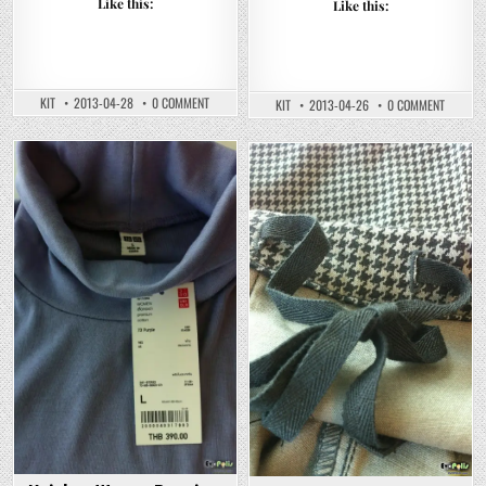
Like this:
Like this:
ON
KIT
2013-04-28
0 COMMENT
ON
KIT
2013-04-26
0 COMMENT
UNIQLO
UNIQLO
–
–
OXFORD
CASUAL
CHECK
MEN
N’
PRINT
Posted
PRINTED
Posted
LONG
LONG
SLEEVE
in
in
SLEEVE
SHIRTS
SHIRTS
–
–
ยู
รีวิว
นิ
ยู
โคล่
นิ
เสื้อ
โคล่
เชิ๊ต
เสื้อ
แขน
เชิ๊ต
ยาว
แขน
พิมพ์
ยาว
ลาย
ลาย
ดูดี
สก๊อต
ใส่
ต์
สบาย
และ
พิมพ์
ลาย
หล่อๆ