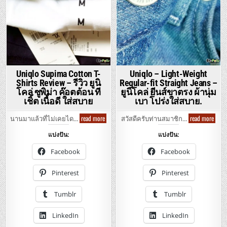
Uniqlo Supima Cotton T-
Uniqlo – Light-Weight
Shirts Review – รีวิว ยูนิ
Regular-fit Straight Jeans –
โคล่ ซูพิม่า ค๊อตต้อน ที
ยูนิโคล่ ยีนส์ขาตรง ผ้านุ่ม
เชิ้ต เนื้อดี ใส่สบาย
เบา โปร่งใส่สบาย.
Uniqlo
Uniql
read more
read more
นานมาแล้วที่ไม่เคยได…
สวัสดีครับท่านสมาชิก…
Supima
–
Cotton
Light
แบ่งปัน:
แบ่งปัน:
T-
Weig
Shirts
Regul
Review
fit
Facebook
Facebook
–
Strai
รีวิว
Jeans
ยู
–
Pinterest
Pinterest
นิ
ยู
โคล่
นิ
ซู
โคล่
Tumblr
Tumblr
พิม่า
ยีน
ค๊อต
ส์
ต้อน
ขา
LinkedIn
LinkedIn
ที
ตรง
เชิ้ต
ผ้า