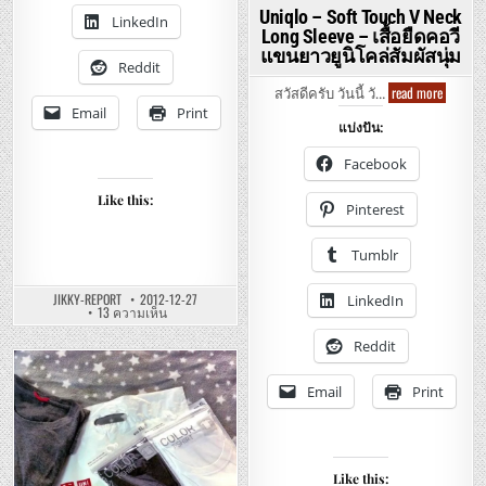
ล่อุ
Uniqlo – Soft Touch V Neck
LinkedIn
ลต
Long Sleeve – เสื้อยืดคอวี
ร้า
ไล้
แขนยาวยูนิโคล่สัมผัสนุ่ม
ท์
Reddit
อุ่นๆ
Uniqlo
read more
เบาๆ
สวัสดีครับ วันนี้ วั…
–
Email
Print
Soft
แบ่งปัน:
Touch
V
Neck
Facebook
Long
Sleeve
Like this:
–
Pinterest
เสื้อ
ยืด
คอ
Tumblr
วี
แขน
ยาว
JIKKY-REPORT
2012-12-27
LinkedIn
ยู
บน
13 ความเห็น
นิ
UNIQLO
โคล่
–
สัมผัส
Reddit
PREMIUM
นุ่ม
DOWN
ULTRA
Posted
LIGHT
Email
Print
JACKET
in
–
เสื้อ
กัน
หนาว
ยู
Like this:
นิ