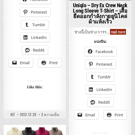
กางเกง
สบาย
Uniqlo – Dry Ex Crew Neck
ลูกฟูก
Long Sleeve T-Shirt – เสื้อ
ยู
Pinterest
นิ
ยืดออกกำลังกายยูนิโคล่
โคล่
ผ้าแห้งเร็ว
สวม
Tumblr
ใส่
สบายๆ
Uniqlo
read more
ช่วงนี้เป็นช่วง การร…
–
LinkedIn
Dry
แบ่งปัน:
Ex
Crew
Reddit
Neck
Facebook
Long
Sleeve
T-
Email
Print
Pinterest
Shirt
–
เสื้อ
Tumblr
ยืด
ออก
กำลัง
Like this:
LinkedIn
กาย
ยู
นิ
โคล่
Reddit
ผ้า
แห้ง
เร็ว
บน
KIT
2012-12-29
2 ความเห็น
Email
Print
UNIQLO
–
CORDUROY
RELAXED
PANTS