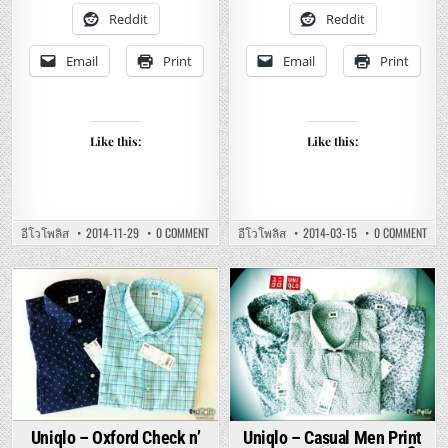
เนื้อ
นุ่ม
ดี
เบา
Reddit
Reddit
ใส่
โปร่
สบาย
ใส่
สบาย
Email
Print
Email
Print
Like this:
Like this:
ON
ON
อีโวโพลิส
2014-11-29
0 COMMENT
อีโวโพลิส
2014-03-15
0 COMMENT
UNIQLO
UNIQ
SUPIMA
–
COTTON
LIGH
T-
WEI
SHIRTS
REG
Posted
REVIEW
Posted
FIT
–
STRA
in
in
รีวิว
JEAN
ยู
–
นิ
ยู
โคล่
นิ
ซู
โคล่
พิม่า
ยีน
ค๊อต
ส์
ต้อน
ขา
ที
ตรง
เชิ้ต
ผ้า
Uniqlo – Oxford Check n’
Uniqlo – Casual Men Print
เนื้อ
นุ่ม