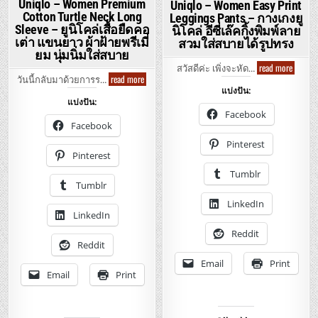
Uniqlo – Women Premium
Uniqlo – Women Easy Print
Cotton Turtle Neck Long
Leggings Pants – กางเกงยู
Sleeve – ยูนิโคล่เสื้อยืดคอ
นิโคล่ อีซี่เล๊คกิ้งพิมพ์ลาย
เต่า แขนยาว ผ้าฝ้ายพรีเมี่
สวมใส่สบายได้รูปทรง
ยม นุ่มนิ่มใส่สบาย
Uniqlo
read more
สวัสดีค่ะ เพิ่งจะหัด…
–
Uniqlo
read more
วันนี้กลับมาด้วยการร…
Women
–
แบ่งปัน:
Easy
Women
แบ่งปัน:
Print
Premium
Leggin
Cotton
Facebook
Pants
Turtle
Facebook
–
Neck
กางเก
Long
Pinterest
ยู
Sleeve
Pinterest
นิ
–
โคล่
ยู
Tumblr
อี
นิ
Tumblr
ซี่
โคล่
เล๊คกิ้ง
เสื้อ
LinkedIn
พิมพ์
ยืด
ลาย
LinkedIn
คอ
สวม
เต่า
ใส่
Reddit
แขน
สบาย
ยาว
Reddit
ได้
ผ้า
รูป
ฝ้าย
Email
Print
ทรง
พรี
Email
Print
เมี่
ยม
นุ่ม
นิ่ม
ใส่