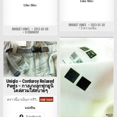
Like this:
สบาย
Like this:
BRIDGET JONES
2013-01-30
บน
2 ความเห็น
BRIDGET JONES
2013-02-09
UNIQLO
ON
0 COMMENT
–
UNIQLO
WOMEN
–
EASY
WOMEN
PRINT
PREMIUM
Posted
LEGGINGS
COTTON
PANTS
Posted
TURTLE
in
–
NECK
in
กางเกง
LONG
ยู
SLEEVE
นิ
–
โคล่
ยู
อี
นิ
ซี่
โคล่
เล๊คกิ้ง
เสื้อ
พิมพ์
ยืด
Uniqlo – Corduroy Relaxed
ลาย
คอ
สวม
เต่า
Pants – กางเกงลูกฟูกยูนิ
ใส่
แขน
โคล่สวมใส่สบายๆ
สบาย
ยาว
ได้
ผ้า
รูป
ฝ้าย
Uniqlo
read more
ทรง
คราวนี้มาเป็นการรีวิ…
พรี
–
เมี่
Corduroy
ยม
แบ่งปัน:
Relaxed
นุ่ม
Pants
นิ่ม
–
ใส่
Facebook