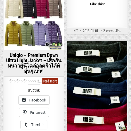
Posted
–
Like this:
กางเกง
in
ลูกฟูก
ยู
นิ
โคล่
สวม
ใส่
สบายๆ
บน
KIT
2013-01-01
2 ความเห็น
UNIQLO
–
DRY
EX
CREW
Posted
NECK
Uniqlo – Premium Down
LONG
in
SLEEVE
Ultra Light Jacket – เสื้อกัน
T-
หนาวยูนิโคล่อุลตร้าไล้ท์
SHIRT
–
อุ่นๆเบาๆ
เสื้อ
ยืด
ออก
Uniqlo
read more
ว้าว ว้าว ว้าวววว !!…
กำลัง
–
กาย
Premium
ยู
แบ่งปัน:
Down
นิ
Ultra
โคล่
Light
Facebook
ผ้า
Jacket
แห้ง
–
เร็ว
เสื้อ
Pinterest
กัน
หนาว
ยู
Tumblr
นิ
โค