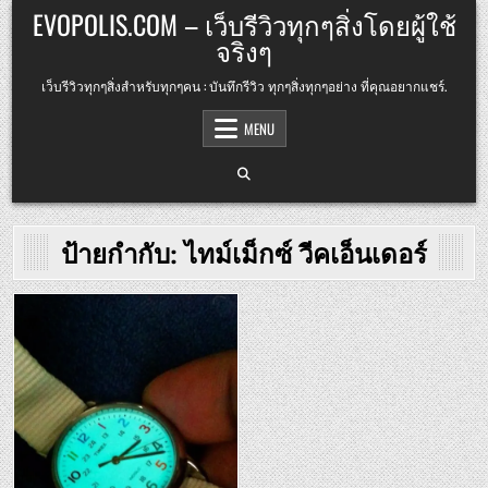
Skip
EVOPOLIS.COM – เว็บรีวิวทุกๆสิ่งโดยผู้ใช้
to
จริงๆ
content
เว็บรีวิวทุกๆสิ่งสำหรับทุกๆคน : บันทึกรีวิว ทุกๆสิ่งทุกๆอย่าง ที่คุณอยากแชร์.
MENU
ป้ายกำกับ:
ไทม์เม็กซ์ วีคเอ็นเดอร์
Posted
in