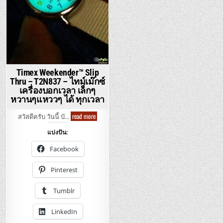
Timex Weekender™ Slip
Thru – T2N837 – ไทม์เม๊กซ์
เครื่องบอกเวลา เล็กๆ
หวานๆแหววๆ ได้ ทุกเวลา
Timex
read more
สวัสดีครับ วันนี้ บั…
Weekender™
Slip
แบ่งปัน:
Thru
–
T2N837
Facebook
–
ไทม์
เม๊กซ์
Pinterest
เครื่อง
บอก
เวลา
Tumblr
เล็กๆ
หวานๆ
แหว
LinkedIn
วๆ
ได้