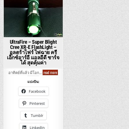
UltraFire – Super Blight
Cree XR-E FlashLight –
อุลตร้าไฟร์ ไฟฉาย ครี
เอ็กซ์อาร์อี แอลอีดี ชาร์จ
ได้ สุดคุ้มค่า
UltraFire
read more
อาทิตย์ที่แล้ว มีโอก…
–
Super
แบ่งปัน:
Blight
Cree
XR-
Facebook
E
FlashLight
–
Pinterest
อุลต
ร้า
ไฟร์
Tumblr
ไฟฉาย
ครี
เอ็กซ์
LinkedIn
อาร์