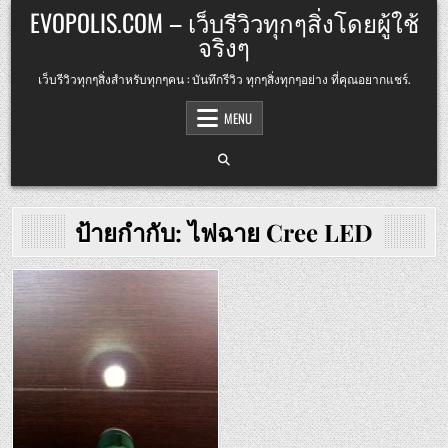
Skip
EVOPOLIS.COM – เว็บรีวิวทุกๆสิ่งโดยผู้ใช้
to
จริงๆ
content
เว็บรีวิวทุกๆสิ่งสำหรับทุกๆคน : บันทึกรีวิว ทุกๆสิ่งทุกๆอย่าง ที่คุณอยากแชร์.
MENU
ป้ายกำกับ:
ไฟฉาย Cree LED
Posted
in