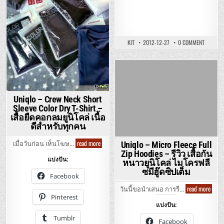
โค
ล่อุ
ลต
ร้า
ไล้
ท์
อุ่นๆ
ON
KIT
2012-12-27
0 COMMENT
เบาๆ
UNIQLO
–
SOFT
TOUCH
V
Posted
NECK
LONG
in
SLEEVE
–
Uniqlo – Crew Neck Short
เสื้อ
Sleeve Color Dry T-Shirt –
ยืด
คอ
เสื้อยืดคอกลมยูนิโคล่ เนื้อ
วี
ดีสำหรับทุกคน
แขน
ยาว
ยู
Uniqlo
read more
นิ
Uniqlo – Micro Fleece Full
เมื่อวันก่อน เห็นโฆษ…
–
โคล่
Zip Hoodies – รีวิว เสื้อกัน
Crew
สัมผัส
แบ่งปัน:
Neck
นุ่ม
หนาวยูนิโคล่ ไมโครฟลี
Short
ซมีฮู๊ดซิปเต็ม
Sleeve
Facebook
Color
Dry
Uniql
read more
วันนี้ขอนำเสนอ การรี…
T-
–
Pinterest
Shirt
Micro
แบ่งปัน:
–
Fleec
เสื้อ
Full
Tumblr
ยืด
Zip
Facebook