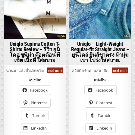
Uniqlo Supima Cotton T-
Uniqlo – Light-Weight
Shirts Review – รีวิว ยูนิ
Regular-fit Straight Jeans –
โคล่ ซูพิม่า ค๊อตต้อน ที
ยูนิโคล่ ยีนส์ขาตรง ผ้านุ่ม
เชิ้ต เนื้อดี ใส่สบาย
เบา โปร่งใส่สบาย.
Uniqlo
Uniql
read more
read more
นานมาแล้วที่ไม่เคยได…
สวัสดีครับท่านสมาชิก…
Supima
–
Cotton
Light
แบ่งปัน:
แบ่งปัน:
T-
Weig
Shirts
Regul
Review
fit
Facebook
Facebook
–
Strai
รีวิว
Jeans
ยู
–
Pinterest
Pinterest
นิ
ยู
โคล่
นิ
ซู
โคล่
Tumblr
Tumblr
พิม่า
ยีน
ค๊อต
ส์
ต้อน
ขา
LinkedIn
LinkedIn
ที
ตรง
เชิ้ต
ผ้า