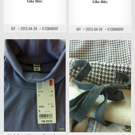
Like this:
Like this:
ON
KIT
2013-04-28
0 COMMENT
ON
KIT
2013-04-26
0 COMMENT
UNIQLO
UNIQLO
–
–
OXFORD
CASUAL
CHECK
MEN
N’
PRINT
Posted
PRINTED
Posted
LONG
LONG
SLEEVE
in
in
SLEEVE
SHIRTS
SHIRTS
–
–
ยู
รีวิว
นิ
ยู
โคล่
นิ
เสื้อ
โคล่
เชิ๊ต
เสื้อ
แขน
เชิ๊ต
ยาว
แขน
พิมพ์
ยาว
ลาย
ลาย
ดูดี
สก๊อต
ใส่
ต์
สบาย
และ
พิมพ์
ลาย
หล่อๆ