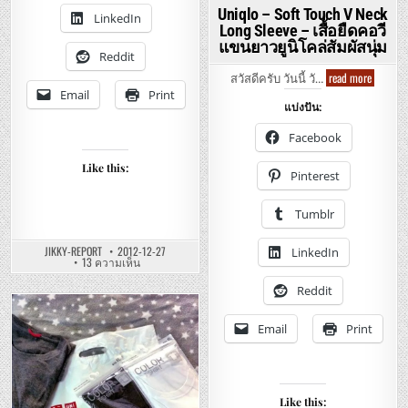
ล่อุ
Uniqlo – Soft Touch V Neck
LinkedIn
ลต
Long Sleeve – เสื้อยืดคอวี
ร้า
ไล้
แขนยาวยูนิโคล่สัมผัสนุ่ม
ท์
Reddit
อุ่นๆ
Uniqlo
read more
เบาๆ
สวัสดีครับ วันนี้ วั…
–
Email
Print
Soft
แบ่งปัน:
Touch
V
Neck
Facebook
Long
Sleeve
Like this:
–
Pinterest
เสื้อ
ยืด
คอ
Tumblr
วี
แขน
ยาว
JIKKY-REPORT
2012-12-27
LinkedIn
ยู
บน
13 ความเห็น
นิ
UNIQLO
โคล่
–
สัมผัส
Reddit
PREMIUM
นุ่ม
DOWN
ULTRA
Posted
LIGHT
Email
Print
JACKET
in
–
เสื้อ
กัน
หนาว
ยู
Like this:
นิ