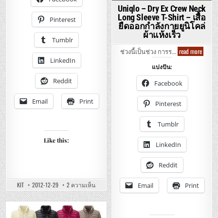
กางเกง
สบาย
Uniqlo – Dry Ex Crew Neck
ลูกฟูก
Long Sleeve T-Shirt – เสื้อ
ยู
Pinterest
นิ
ยืดออกกำลังกายยูนิโคล่
โคล่
ผ้าแห้งเร็ว
สวม
Tumblr
ใส่
สบายๆ
Uniqlo
read more
ช่วงนี้เป็นช่วง การร…
–
LinkedIn
Dry
แบ่งปัน:
Ex
Crew
Reddit
Neck
Facebook
Long
Sleeve
T-
Email
Print
Pinterest
Shirt
–
เสื้อ
Tumblr
ยืด
ออก
กำลัง
Like this:
LinkedIn
กาย
ยู
นิ
โคล่
Reddit
ผ้า
แห้ง
เร็ว
บน
KIT
2012-12-29
2 ความเห็น
Email
Print
UNIQLO
–
CORDUROY
RELAXED
PANTS