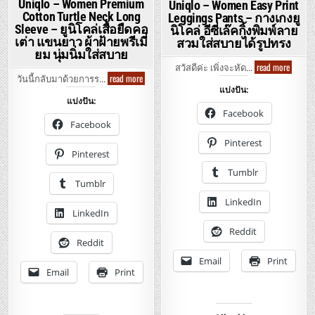
Uniqlo – Women Premium
Uniqlo – Women Easy Print
Cotton Turtle Neck Long
Leggings Pants – กางเกงยู
Sleeve – ยูนิโคล่เสื้อยืดคอ
นิโคล่ อีซี่เล๊คกิ้งพิมพ์ลาย
เต่า แขนยาว ผ้าฝ้ายพรีเมี่
สวมใส่สบายได้รูปทรง
ยม นุ่มนิ่มใส่สบาย
Uniqlo
read more
สวัสดีค่ะ เพิ่งจะหัด…
–
Uniqlo
read more
วันนี้กลับมาด้วยการร…
Women
–
แบ่งปัน:
Easy
Women
แบ่งปัน:
Print
Premium
Leggin
Cotton
Facebook
Pants
Turtle
Facebook
–
Neck
กางเก
Long
Pinterest
ยู
Sleeve
Pinterest
นิ
–
โคล่
ยู
Tumblr
อี
นิ
Tumblr
ซี่
โคล่
เล๊คกิ้ง
เสื้อ
LinkedIn
พิมพ์
ยืด
ลาย
LinkedIn
คอ
สวม
เต่า
ใส่
Reddit
แขน
สบาย
ยาว
Reddit
ได้
ผ้า
รูป
ฝ้าย
Email
Print
ทรง
พรี
Email
Print
เมี่
ยม
นุ่ม
นิ่ม
ใส่