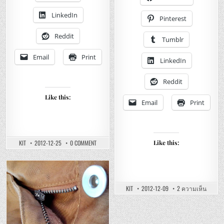
คอกลม
Hoodi
ยู
–
LinkedIn
นิ
รีวิว
Pinterest
โคล่
เสื้อ
เนื้อ
กัน
ดี
หนา
Reddit
Tumblr
สำหรับ
ยู
ทุก
นิ
คน
โคล่
Email
Print
LinkedIn
ไมโ
ฟ
ลี
ซมีฮู
Reddit
ซิป
เต็ม
Like this:
Email
Print
ON
KIT
2012-12-25
0 COMMENT
Like this:
UNIQLO
–
CREW
NECK
SHORT
Posted
SLEEVE
COLOR
บน
in
KIT
2012-12-09
2 ความเห็น
DRY
UNIQLO
T-
–
SHIRT
MICRO
–
FLEECE
เสื้อ
FULL
ยืด
ZIP