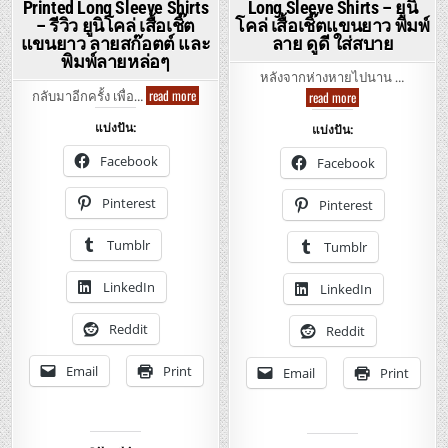
Printed Long Sleeve Shirts
Long Sleeve Shirts – ยูนิ
ดี
เบา
ใส่
โปร่
– รีวิว ยูนิโคล่ เสื้อเชิ๊ต
โคล่ เสื้อเชิ๊ตแขนยาว พิมพ์
สบาย
ใส่
แขนยาว ลายสก๊อตต์ และ
ลาย ดูดี ใส่สบาย
สบา
พิมพ์ลายหล่อๆ
หลังจากห่างหายไปนาน …
Uniqlo
read more
Uniqlo
read more
กลับมาอีกครั้ง เพื่อ…
–
–
Oxford
Casual
แบ่งปัน:
แบ่งปัน:
Check
Men
n’
Print
Printed
Long
Facebook
Facebook
Long
Sleeve
Sleeve
Shirts
Shirts
–
Pinterest
Pinterest
–
ยู
รีวิว
นิ
ยู
โคล่
Tumblr
Tumblr
นิ
เสื้อ
โคล่
เชิ๊ต
เสื้อ
แขน
LinkedIn
เชิ๊ต
LinkedIn
ยาว
แขน
พิมพ์
ยาว
ลาย
ลาย
Reddit
ดูดี
Reddit
สก๊อต
ใส่
ต์
สบาย
และ
Email
Print
Email
Print
พิมพ์
ลาย
หล่อๆ