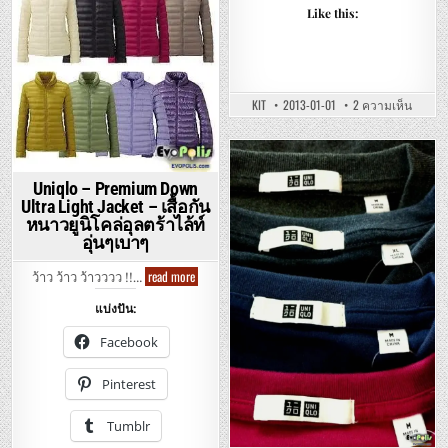
Posted
–
Like this:
กางเกง
in
ลูกฟูก
ยู
นิ
โคล่
สวม
ใส่
สบายๆ
บน
KIT
2013-01-01
2 ความเห็น
UNIQLO
–
DRY
EX
CREW
Posted
NECK
Uniqlo – Premium Down
LONG
in
SLEEVE
Ultra Light Jacket – เสื้อกัน
T-
หนาวยูนิโคล่อุลตร้าไล้ท์
SHIRT
–
อุ่นๆเบาๆ
เสื้อ
ยืด
ออก
Uniqlo
read more
ว้าว ว้าว ว้าวววว !!…
กำลัง
–
กาย
Premium
ยู
แบ่งปัน:
Down
นิ
Ultra
โคล่
Light
Facebook
ผ้า
Jacket
แห้ง
–
เร็ว
เสื้อ
Pinterest
กัน
หนาว
ยู
Tumblr
นิ
โค