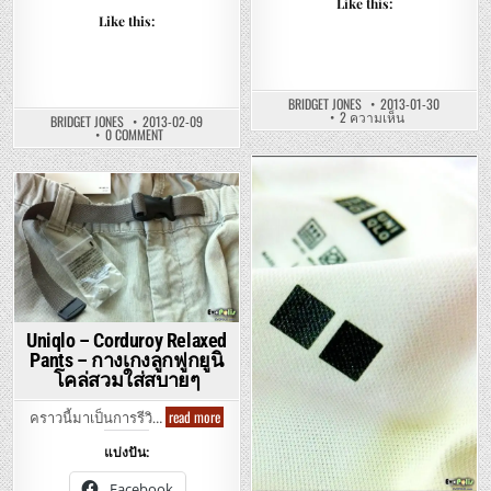
Like this:
สบาย
Like this:
BRIDGET JONES
2013-01-30
บน
2 ความเห็น
BRIDGET JONES
2013-02-09
UNIQLO
ON
0 COMMENT
–
UNIQLO
WOMEN
–
EASY
WOMEN
PRINT
PREMIUM
Posted
LEGGINGS
COTTON
PANTS
Posted
TURTLE
in
–
NECK
in
กางเกง
LONG
ยู
SLEEVE
นิ
–
โคล่
ยู
อี
นิ
ซี่
โคล่
เล๊คกิ้ง
เสื้อ
พิมพ์
ยืด
Uniqlo – Corduroy Relaxed
ลาย
คอ
สวม
เต่า
Pants – กางเกงลูกฟูกยูนิ
ใส่
แขน
โคล่สวมใส่สบายๆ
สบาย
ยาว
ได้
ผ้า
รูป
ฝ้าย
Uniqlo
read more
ทรง
คราวนี้มาเป็นการรีวิ…
พรี
–
เมี่
Corduroy
ยม
แบ่งปัน:
Relaxed
นุ่ม
Pants
นิ่ม
–
ใส่
Facebook