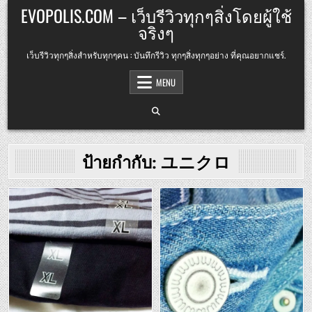
Skip
EVOPOLIS.COM – เว็บรีวิวทุกๆสิ่งโดยผู้ใช้
to
จริงๆ
content
เว็บรีวิวทุกๆสิ่งสำหรับทุกๆคน : บันทึกรีวิว ทุกๆสิ่งทุกๆอย่าง ที่คุณอยากแชร์.
MENU
ป้ายกำกับ:
ユニクロ
Posted
Posted
in
in