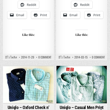
เนื้อ
นุ่ม
ดี
เบา
Reddit
Reddit
ใส่
โปร่
สบาย
ใส่
สบาย
Email
Print
Email
Print
Like this:
Like this:
ON
ON
อีโวโพลิส
2014-11-29
0 COMMENT
อีโวโพลิส
2014-03-15
0 COMMENT
UNIQLO
UNIQ
SUPIMA
–
COTTON
LIGH
T-
WEI
SHIRTS
REG
Posted
REVIEW
Posted
FIT
–
STRA
in
in
รีวิว
JEAN
ยู
–
นิ
ยู
โคล่
นิ
ซู
โคล่
พิม่า
ยีน
ค๊อต
ส์
ต้อน
ขา
ที
ตรง
เชิ้ต
ผ้า
Uniqlo – Oxford Check n’
Uniqlo – Casual Men Print
เนื้อ
นุ่ม