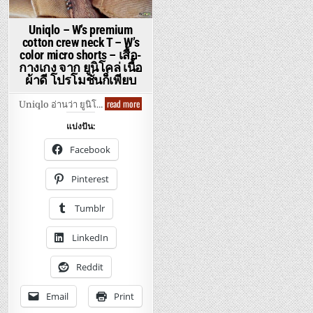
คอกลม
HOODIE
ยู
–
นิ
รีวิว
โคล่
Uniqlo – W’s premium
เสื้อ
เนื้อ
cotton crew neck T – W’s
กัน
ดี
หนาว
สำหรับ
color micro shorts – เสื้อ-
ยู
ทุก
กางเกง จาก ยูนิโคล่ เนื้อ
นิ
คน
โคล่
ผ้าดี โปรโมชั่นก็เพียบ
ไมโคร
ฟ
ลี
Uniqlo
read more
Uniqlo อ่านว่า ยูนิโ…
ซมีฮู๊ด
–
ซิป
W’s
เต็ม
แบ่งปัน:
premium
cotton
crew
Facebook
neck
T
–
Pinterest
W’s
color
micro
Tumblr
shorts
–
เสื้อ-
LinkedIn
กางเกง
จาก
ยู
นิ
Reddit
โคล่
เนื้อ
ผ้า
Email
Print
ดี
โปร