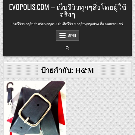
Skip
EVOPOLIS.COM – เว็บรีวิวทุกๆสิ่งโดยผู้ใช้
to
จริงๆ
content
เว็บรีวิวทุกๆสิ่งสำหรับทุกๆคน : บันทึกรีวิว ทุกๆสิ่งทุกๆอย่าง ที่คุณอยากแชร์.
MENU
ป้ายกำกับ:
H&M
Posted
in