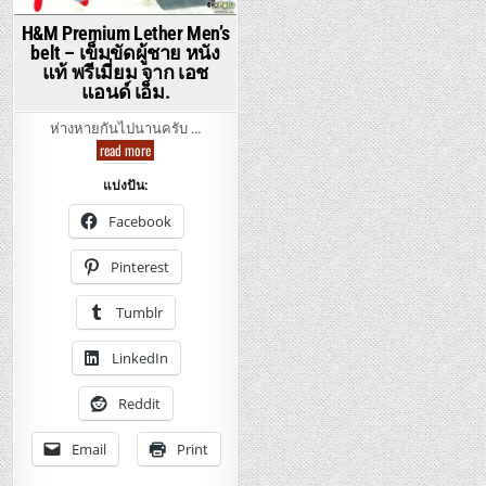
H&M Premium Lether Men’s
belt – เข็มขัดผู้ชาย หนัง
แท้ พรีเมี่ยม จาก เอช
แอนด์ เอ็ม.
ห่างหายกันไปนานครับ …
H&M
read more
Premium
Lether
แบ่งปัน:
Men’s
belt
–
Facebook
เข็มขัด
ผู้ชาย
หนัง
Pinterest
แท้
พรี
เมี่
Tumblr
ยม
จาก
เอช
LinkedIn
แอนด์
เอ็ม.
Reddit
Email
Print