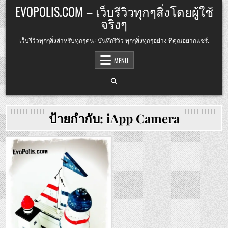
Skip
EVOPOLIS.COM – เว็บรีวิวทุกๆสิ่งโดยผู้ใช้
to
จริงๆ
content
เว็บรีวิวทุกๆสิ่งสำหรับทุกๆคน : บันทึกรีวิว ทุกๆสิ่งทุกๆอย่าง ที่คุณอยากแชร์.
MENU
ป้ายกำกับ:
iApp Camera
Posted
in