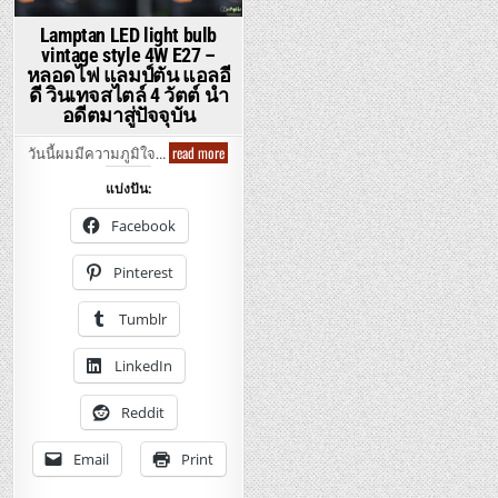
Lamptan LED light bulb
vintage style 4W E27 –
หลอดไฟ แลมป์ตัน แอลอี
ดี วินเทจสไตล์ 4 วัตต์ นำ
อดีตมาสู่ปัจจุบัน
Lamptan
read more
วันนี้ผมมีความภูมิใจ…
LED
light
แบ่งปัน:
bulb
vintage
style
Facebook
4W
E27
–
Pinterest
หลอด
ไฟ
แลมป์
Tumblr
ตัน
แอ
ล
LinkedIn
อีดี
วิน
เทจ
สไตล์
Reddit
4
วัตต์
นำ
Email
Print
อดีต
มา
สู่