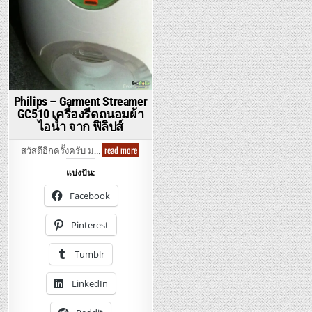
Philips – Garment Streamer
GC510 เครื่องรีดถนอมผ้า
ไอน้ำ จาก ฟิลิปส์
Philips
read more
สวัสดีอีกครั้งครับ ม…
–
Garment
แบ่งปัน:
Streamer
GC510
เครื่อง
Facebook
รีด
ถนอม
ผ้า
Pinterest
ไอ
น้ำ
จาก
Tumblr
ฟิ
ลิ
ปส์
LinkedIn