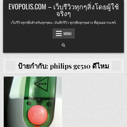
Skip
EVOPOLIS.COM – เว็บรีวิวทุกๆสิ่งโดยผู้ใช้
to
จริงๆ
content
เว็บรีวิวทุกๆสิ่งสำหรับทุกๆคน : บันทึกรีวิว ทุกๆสิ่งทุกๆอย่าง ที่คุณอยากแชร์.
MENU
ป้ายกำกับ:
philips gc510 ดีไหม
Posted
in