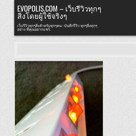
Skip
EVOPOLIS.COM – เว็บรีวิวทุกๆ
to
สิ่งโดยผู้ใช้จริงๆ
content
เว็บรีวิวทุกๆสิ่งสำหรับทุกๆคน : บันทึกรีวิว ทุกๆสิ่งทุกๆ
อย่าง ที่คุณอยากแชร์.
Posted
in