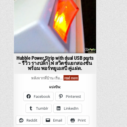
Hubble Power Strip with dual USB ports
– รีวิว รางปลั๊กไฟ สวิตช์แยกสองชั้น
พร้อม พอร์ทยูเอสบี คู่แฝด.
Hubble
read more
หลังจากที่บ้าน เริ่ม…
Power
Strip
แบ่งปัน:
with
dual
USB
Facebook
Pinterest
ports
–
รีวิว
Tumblr
LinkedIn
ราง
ปลั๊ก
ไฟ
Reddit
Email
Print
สวิตช์
แยก