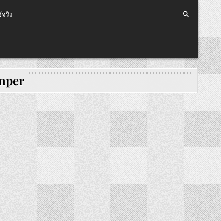
้จริง
mper