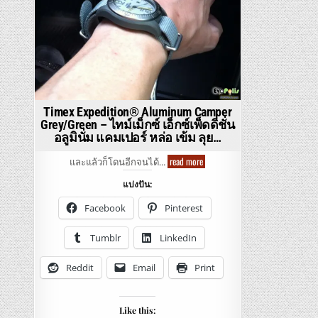
Timex Expedition® Aluminum Camper
Grey/Green – ไทม์เม็กซ์ เอ็กซ์เพ็ดดิชั่น
อลูมินั่ม แคมเปอร์ หล่อ เข้ม ลุย…
Timex
read more
และแล้วก็โดนอีกจนได้…
Expedition®
Aluminum
แบ่งปัน:
Camper
Grey/Green
–
Facebook
Pinterest
ไทม์
เม็ก
ซ์
Tumblr
LinkedIn
เอ็กซ์
เพ็ดดิชั่น
อลู
Reddit
Email
Print
มิ
นั่ม
แคม
เปอร์
หล่อ
Like this:
เข้ม