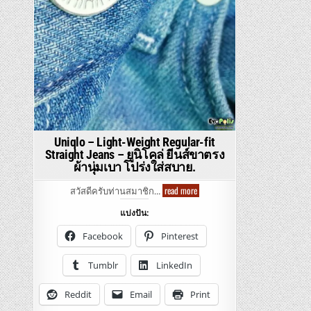
Uniqlo – Light-Weight Regular-fit
Straight Jeans – ยูนิโคล่ ยีนส์ขาตรง
ผ้านุ่มเบา โปร่งใส่สบาย.
Uniqlo
read more
สวัสดีครับท่านสมาชิก…
–
Light-
แบ่งปัน:
Weight
Regular-
fit
Facebook
Pinterest
Straight
Jeans
–
Tumblr
LinkedIn
ยู
นิ
โคล่
Reddit
Email
Print
ยีน
ส์