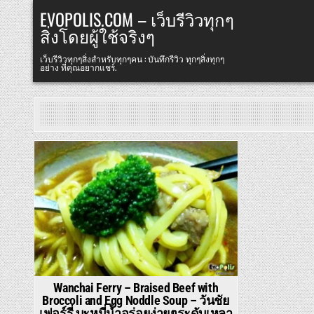
Skip
EVOPOLIS.COM – เว็บรีวิวทุกๆ
to
สิ่งโดยผู้ใช้จริงๆ
content
เว็บรีวิวทุกๆสิ่งสำหรับทุกๆคน : บันทึกรีวิว ทุกๆสิ่งทุกๆ
อย่าง ที่คุณอยากแชร์.
Posted
in
Wanchai Ferry – Braised Beef with
Broccoli and Egg Noddle Soup – วันชัย
เฟอร์รี่ บะหมี่น้ำอร่อยง่ายๆระดับเหลา