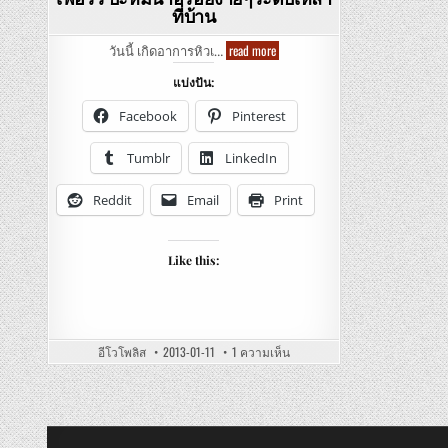
ที่บ้าน
Wanchai
read more
วันนี้ เกิดอาการหิวเ…
Ferry
–
แบ่งปัน:
Braised
Beef
with
Facebook
Pinterest
Broccoli
and
Egg
Tumblr
LinkedIn
Noddle
Soup
–
Reddit
Email
Print
วัน
ชัย
เฟอร์รี่
บะหมี่
น้ำ
Like this:
อร่อย
ง่ายๆ
ระดับ
เหลา
ที่
บ้าน
บน
อีโวโพลิส
2013-01-11
1 ความเห็น
WANCHAI
FERRY
–
BRAISED
BEEF
WITH
BROCCOLI
AND