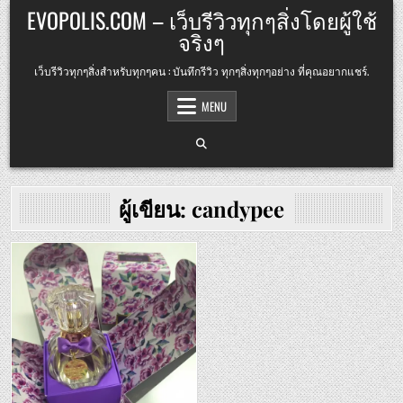
Skip
EVOPOLIS.COM – เว็บรีวิวทุกๆสิ่งโดยผู้ใช้
to
จริงๆ
content
เว็บรีวิวทุกๆสิ่งสำหรับทุกๆคน : บันทึกรีวิว ทุกๆสิ่งทุกๆอย่าง ที่คุณอยากแชร์.
MENU
ผู้เขียน:
candypee
Posted
in