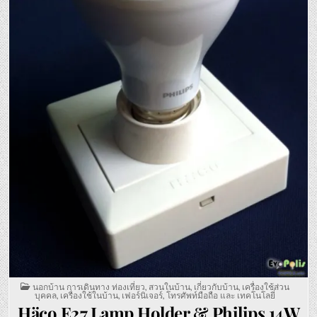
POSTED
นอกบ้าน การเดินทาง ท่องเที่ยว
,
สวนในบ้าน
,
เกี่ยวกับบ้าน
,
เครื่องใช้ส่วน
IN
บุคคล
,
เครื่องใช้ในบ้าน
,
เฟอร์นิเจอร์
,
โทรศัพท์มือถือ และ เทคโนโลยี่
Häco E27 Lamp Holder & Philips 14W