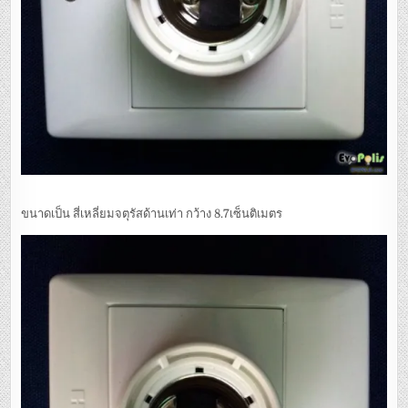
ขนาดเป็น สี่เหลี่ยมจตุรัสด้านเท่า กว้าง 8.7เซ็นติเมตร