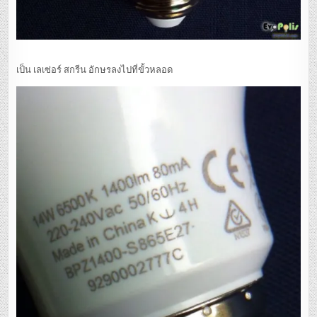
เป็น เลเซ่อร์ สกรีน อักษรลงไปที่ขั้วหลอด