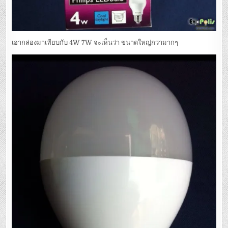
เอากล่องมาเทียบกับ 4W 7W จะเห็นว่า ขนาดใหญ่กว่ามากๆ