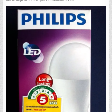
ต่อไฟง่ายๆครับ เสียบเข้ารูแล้วขันน๊อตยึดสายไฟ จบ