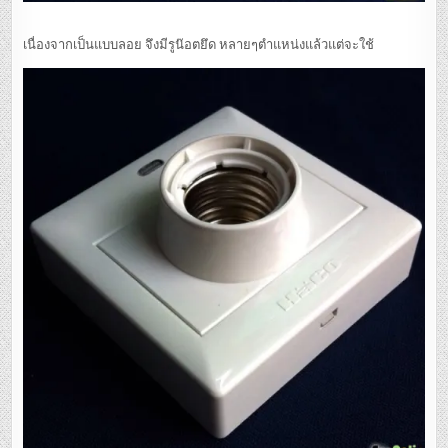
เนื่องจากเป็นแบบลอย จึงมีรูน๊อตยึด หลายๆตำแหน่งแล้วแต่จะใช้