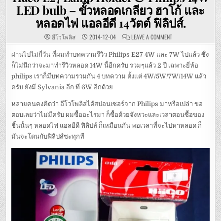
LED bulb – ขั้วหลอดเกลียว ฮาโก้ และ
หลอดไฟ แอลอีดี 14วัตต์ ฟิลิปส์.
ON
อีโวโพลิส
2014-12-04
LEAVE A COMMENT
HÄCO
E27
LAMP
ผ่านไปไม่กี่วัน ที่ผมทำบทความรีวิว Philips E27 4W และ 7W ไปแล้ว ซึ่ง
HOLDER
ก็ไม่นึกว่าจะมาทำรีวิวหลอด 14W นี้อีกครับ รวมๆแล้ว 2 ปี เฉพาะยี่ห้อ
&
PHILIPS
philips เราก็มีบทความรวมกัน 4 บทความ ตั้งแต่ 4W/5W/7W/14W แล้ว
14W
LED
ครับ ยังมี Sylvania อีก ที่ 6W อีกด้วย
BULB
–
ขั้ว
หลายคนคงคิดว่า อีโวโพลิสได้สปอนเซอร์จาก Philips มาหรือเปล่า ขอ
หลอด
เกลียว
ตอบเลยว่าไม่มีครับ ผมซื้ออะไรมา ก็ซื้อด้วยจังหวะและเวลาตอนซื้อของ
ฮา
โก้
ชิ้นนั้นๆ หลอดไฟ แอลอีดี ฟิลิปส์ ก็เหมือนกัน พอเวลาที่จะไปหาหลอด ก็
และ
มันจะโดนกับฟิลิปส์ซะทุกที
หลอด
ไฟ
แอ
ล
อีดี
14วัตต์
ฟิ
ลิ
ปส์.