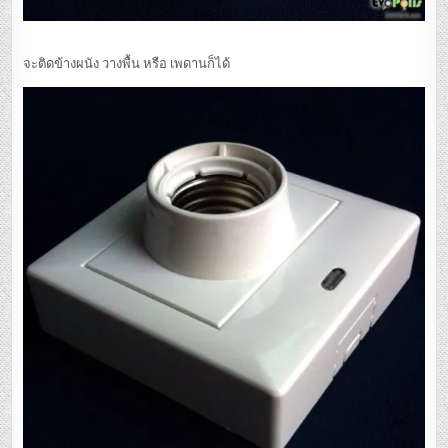
จะติดข้างผนัง วางพื้น หรือ เพดานก็ได้