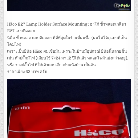
Häco E27 Lamp Holder Surface Mounting : ฮาโก้ ขั้วหลอดเกลียว
E27 แบบติดลอย
นี่คือ ขั้วหลอด แบบติดลอย ที่ดีที่สุดในร้านที่ผมซื้อ (ผมไม่ได้ดูแบบที่เป็น
โคมไฟ)
เพราะเป็นยี่ห้อ Häco ผมเชื่อมั่น เพราะในบ้านมีอุปกรณ์ ยี่ห้อนี้หลายชิ้น
เช่น หัวปลั๊กมีไฟ (เสียบใช้ 7×24 มา 12 ปีได้แล้ว หลอดไฟมันยังสว่างอยู่),
หรือ รางปลั๊กไฟ ที่ใช้เต้าแบบเดียวกับผนังบ้าน เป็นต้น
ราคาเพียง 62 บาท ครับ