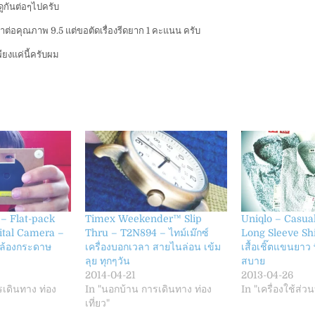
งดูกันต่อๆไปครับ
่อคุณภาพ 9.5 แต่ขอตัดเรื่องรีดยาก 1 คะแนน ครับ
ียงแค่นี้ครับผม
– Flat-pack
Timex Weekender™ Slip
Uniqlo – Casua
ital Camera –
Thru – T2N894 – ไทม์เม๊กซ์
Long Sleeve Shir
 กล้องกระดาษ
เครื่องบอกเวลา สายไนล่อน เข้ม
เสื้อเชิ๊ตแขนยาว พ
ลุย ทุกๆวัน
สบาย
2014-04-21
2013-04-26
เดินทาง ท่อง
In "นอกบ้าน การเดินทาง ท่อง
In "เครื่องใช้ส่ว
เที่ยว"