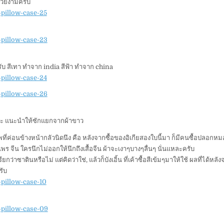
สวยงามครับ
 ครับ สีเทา ทำจาก india สีฟ้า ทำจาก china
ละ แนะนำให้ซักแยกจากผ้าขาว
ที่ค่อนข้างหน้ากลัวนิดนึง คือ หลังจากซื้อของอิเกียสองใบนี้มา ก็มีคนซื้อปลอก
้าแพร จีน ใครนึกไม่ออกให้นึกถึงเสื้อจีน ผ้าจะเงาๆบางๆลื่นๆ นั่นแหละครับ
ยกว่าซาตินหรือไม่ แต่คิดว่าใช่, แล้วก็บังเอิ้น ที่เค้าซื้อสีเข้มๆมาให้ใช้ ผลที่ได้หล
รับ