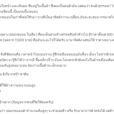
บหน้า และเส้นผม ซึมอยู่ในเนื้อผ้า ซึ่งผมเป็นคนผิวมัน แต่ผมว่า คนผิวธรรมดา ไม
เซียนนี้ เป็นแบบนี้แน่นอน
อกหมอนใบเก่าที่เคยใช้ๆมา บางทีเป็นอาทิตย์กว่าจะเปลี่ยน มันจะสะสมมากขนาด
่า เฉพาะปลอกหมอน ใบเดียว ที่ผมเห็นตามห้างสรรพสินค้าทั่วๆไป มีราคาตั้งแต่ 100
ท (ลดจาก 7,000 บาท) คือมันจะอะไรก็ได้ครับ นานาจิตตัง แต่ขอให้ ราคาเหมาะส
ิ่งที่ชัดเจนคือ เวลาหน้าไปแนบเราจะรู้สึกเหมือนหมอนมันลื่นๆ เย็นๆ ไม่สากผิวเห
ปัดๆ จะรู้สึกได้ว่า หากมี ขี้ผงเล็กๆจิ๋วๆ มันจะไม่แทรกตัวฝังลงไปในผ้าเหมือนเดิ
นเส้นสูงทอมาแน่น ช่องว่างเนื้อผ้าจะเล็กลงมาก
อิเกีย เกสป้า ซาติน
่ใช้ผ้า ความหนาแน่นสูง
า
นข้างยาก (ข้อมูลจากคนที่รีดให้ผมครับ)
ับว่า ปลอกหมอนผ้าจำนวนเส้นสูงๆ จะช่วยลดสิว หรือ รักษาอาการผิวหนังได้ แต่ส