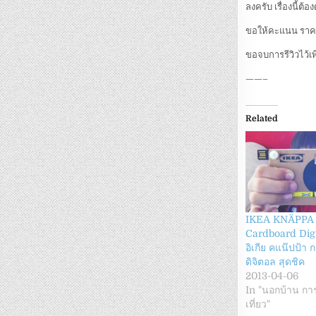
ลงครับ เรื่องนี้ต้อ
ขอให้คะแนน ราคาต
ขอจบการรีวิวไว้เพ
——–
Related
IKEA KNÄPPA 
Cardboard Dig
อิเกีย คแน๊ปป้า
ดิจิตอล สุดชิค
2013-04-06
In "นอกบ้าน การ
เที่ยว"