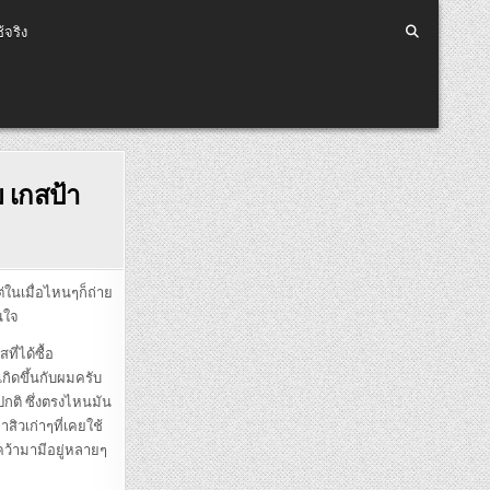
้จริง
 เกสป้า
่ในเมื่อไหนๆก็ถ่าย
นใจ
ี่ได้ซื้อ
กิดขึ้นกับผมครับ
กติ ซึ่งตรงไหนมัน
สิวเก่าๆที่เคยใช้
นคว้ามามีอยู่หลายๆ