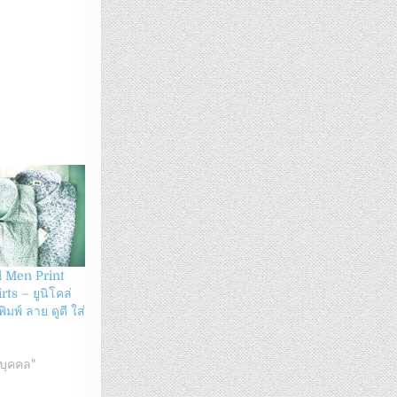
l Men Print
ts – ยูนิโคล่
ิมพ์ ลาย ดูดี ใส่
นบุคคล"