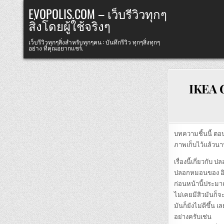
Skip
EVOPOLIS.COM – เว็บรีวิวทุกๆ
to
สิ่งโดยผู้ใช้จริงๆ
content
เว็บรีวิวทุกๆสิ่งสำหรับทุกๆคน : บันทึกรีวิว ทุกๆสิ่งทุกๆ
อย่าง ที่คุณอยากแชร์.
IKEA G
บทความชิ้นนี้ ตอน
ภาพเก็บไว้แล้วนาน
เรื่องนี้เกี่ยวกั
ปลอกหมอนของ อิเกี
ก่อนหน้านี้ประมา
ไม่เคยมีสิวมันก็จ
มันก็ยังไม่ดีขึ้น
อย่างครับเช่น