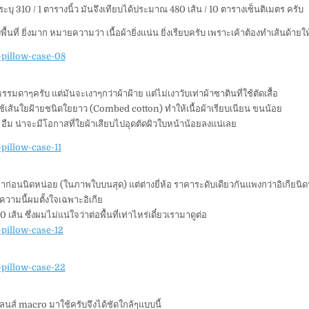
ี้ ระบุ 310 / 1 ตารางนิ้ว มันจึงเทียบได้ประมาณ 480 เส้น / 10 ตารางเซ็นติเมตร ครับ
ื้นที่ ยิ่งมาก หมายความว่า เนื้อผ้ายิ่งแน่น ยิ่งเรียบครับ เพราะเค้าต้องทำเส้นด้ายให
รมดาๆครับ แต่มันจะเงาๆกว่าผ้าฝ้าย แต่ไม่เงาวับเท่าผ้าซาตินที่ใช้ตัดเสื้อ
 ใช้เส้นใยฝ้ายชนิดใยยาว (Combed cotton) ทำให้เนื้อผ้าเรียบเนียน ขนน้อย
 อืม น่าจะมีโอกาสที่ใยผ้าเสียบไปอุดตัดผิวใบหน้าน้อยลงแน่เลย
มาก่อนนิดหน่อย (ในภาพใบบนสุด) แต่ต่างยี่ห้อ ราคาระดับเดียวกันแพงกว่าอิเกียนิ
ทความนี้ผมตั้งใจเฉพาะอิเกีย
 เส้น ซึ่งผมไม่แน่ใจว่าต่อพื้นที่เท่าไหร่เดี๋ยวเรามาดูต่อ
าเลนส์ macro มาใช้ครับจึงได้ชัดใกล้ๆแบบนี้