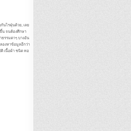
ันไรฝุ่นด้วย, เลย
ขึ้น จนต้องศึกษา
ผ้าธรรมดาๆ บางอัน
ดลองหาข้อมูลอีกว่า
ิ เนื้อผ้า ชนิด ทอ