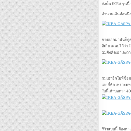
ดังนั้น iKEA รุ่นน
จำนวนเส้นต่อหนึ่งพ
กางออกมามันก็ดูธร
อิเกีย เคลมไว้ว่า
ผมจึงคิดเอาเองว่า
ผมเอาอีกใบที่ซื้อ
เอ่ยยี่ห้อ เพราะบ
ใบนี้เค้าบอกว่า 400
รีวิวแบบนี้ ต้องห