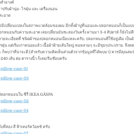
งสำอางค์
าปรับผ้านุ่ม- ไรฝุ่น และ เครื่องนอน
สะอาด
ไม่มีเปลี่ยนแปลงในสภาพแวดล้อมของผม อีกทั้งผ้าปูที่นอนและปลอกหมอนก็เป็นแบบก
อกหมอนกับความสะอาด เลยเปลี่ยนมันซะสองวันครั้ง ผ่านมา 3-4 สัปดาห์ ก็ยังไม่ดี
รายละเอียดที่ ชนิดผ้าของปลอกหมอนเนี่ยแหละครับ. ปลอกหมอนที่ใช้อยู่เดิม เป็น
รฝุ่น แต่เริ่มเก่าหน่อยแล้ว เนื้อผ้าฝ้ายเส้นใหญ่ ทอหลวมๆ จะมีขุยๆประปราย. จึงท
ก็พบว่าที่น่าจะดี (สำหรับความคิดเห็นส่วนตัวจากข้อมูลที่ได้พบมา) ควรมีคุณสมบัต
 240 เส้น ต่อ ตารางนิ้ว ก็เลยเริ่มช๊อบครับ
ปลอกหมอนใน ซีรี่ IKEA GÄSPA
บที่สอง สี ฟ้าเทอร์คว้อยซ์ ครับ