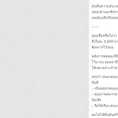
มันคือความมัน บนใ
ปลอกผ้าแพรสีปราบ
เลยย้อนนึกถึงปล
——-
คุณเชื่อหรือไม่ว
ถึงใบละ 3,500 บา
ต้องการไว้ก่อน
หลังการทดลองใช้ ส
ไว้นานๆ ลองเอามือ
ได้เลย เพราะจำนว
สรุปว่า ปลอกหมอน 
ข้อดี
– เป็นปลอกหมอนที
– คุณภาพสมราค
ข้อเสีย
– รีดให้เรียบ ค่อ
ผมไม่ได้ยืนยันคร