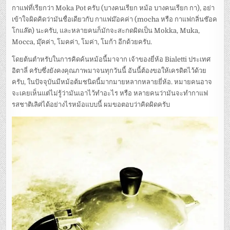
กาแฟที่เรียกว่า Moka Pot ครับ (บางคนเรียก หม้อ บางคนเรียก กา), อย่า
เข้าใจผิดคิดว่ามันชื่อเดียวกับ กาแฟม๊อคค่า (mocha หรือ กาแฟกลิ่นช๊อค
โกแล๊ต) นะครับ, และหลายคนก็มักจะสะกดผิดเป็น Mokka, Muka,
Mocca, มุ๊คค่า, โมคค่า, โมค่า, โมก้า อีกด้วยครับ.
โดยต้นตำหรับในการคิดค้นหม้อนี้มาจาก เจ้าของยี่ห้อ Bialetti
ประเทศ
อิตาลี่ ครับซึ่งยังคงคุณภาพมาจนทุกวันนี้ อันนี้ต้องขอให้เครดิตไว้ด้วย
ครับ, ในปัจจุบันมีหม้อต้มชนิดนี้มากมายหลากหลายยี่ห้อ. หมายคนอาจ
จะเคยเห็นแต่ไม่รู้ว่ามันเอาไว้ทำอะไร หรือ หลายคนว่ามันจะทำกาแฟ
รสชาติเลิศได้อย่างไรหม้อแบบนี้ ผมขอตอบว่าคิดผิดครับ