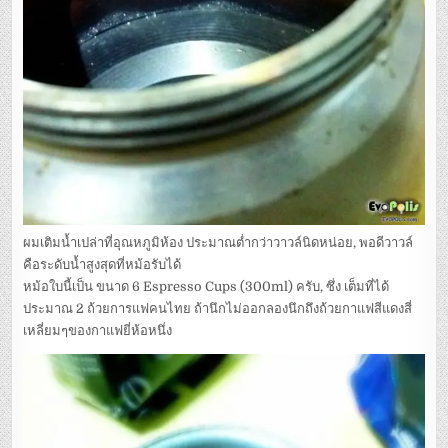
ผมเติมน้ำเปล่าที่อุณหภูมิห้อง ประมาณต่ำกว่าวาวล์นิดหน่อย, พอดีวาวล์
คือระดับน้ำสูงสุดที่หม้อรับได้
หม้อใบนี้เป็น ขนาด 6 Espresso Cups (300ml) ครับ, ซึ่ง เต็มที่ได้
ประมาณ 2 ถ้วยการแฟคนไทย ถ้านึกไม่ออกลองนึกถึงถ้วยกาแฟสีแดงสี่
เหลี่ยมๆของกาแฟยี่ห้อหนึ่ง