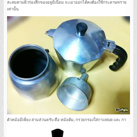
สะสมตามผิวร่องลึกของอลูมิเนียม จะเอาออกได้คงต้องใช้กระดาษทราย
เท่านั้น
ตัวหม้อมีเพียง สามส่วนครับ คือ หม้อต้ม, กรวยกรองใส่กาแฟบด และ กา