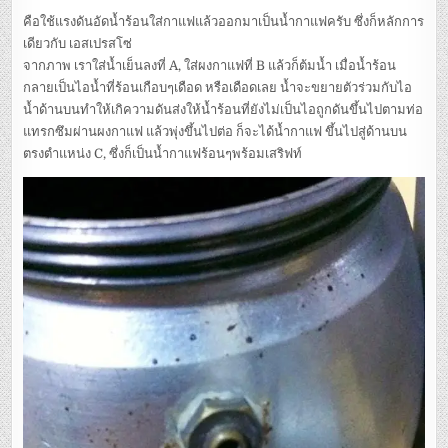
คือใช้แรงดันอัดน้ำร้อนใส่กาแฟแล้วออกมาเป็นน้ำกาแฟครับ ซึ่งก็หลักการ
เดียวกับ เอสเปรสโซ่
จากภาพ เราใส่น้ำเย็นลงที่ A, ใส่ผงกาแฟที่ B แล้วก็ต้มน้ำ เมื่อน้ำร้อน
กลายเป็นไอน้ำที่ร้อนเกือบๆเดือด หรือเดือดเลย น้ำจะขยายตัวร่วมกับไอ
น้ำด้านบนทำให้เกิความดันส่งให้น้ำร้อนที่ยังไม่เป็นไอถูกดันขึ้นไปตามท่อ
แทรกซึมผ่านผงกาแฟ แล้วพุ่งขึ้นไปต่อ ก็จะได้น้ำกาแฟ ขึ้นไปสู่ด้านบน
ตรงตำแหน่ง C, ซึ่งก็เป็นน้ำกาแฟร้อนๆพร้อมเสริฟท์