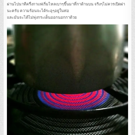
ผ่านไปนาทีครึ่งกาแฟเริ่มไหลเบาๆขึ้นมาที่กาด้านบน จริงๆไม่ควรเปิดฝา
นะครับ ความร้อนจะได้ระอุๆอยู่ในท่อ
และมันจะได้ไม่พุ่งกระเด็นออกนอกกาด้วย