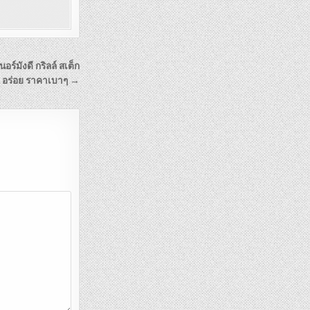
์มังดี กริลล์ สเต็ก
มด อร่อย ราคาเบาๆ →