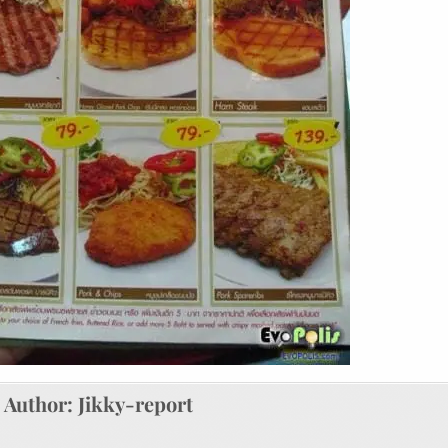
Author:
Jikky-report