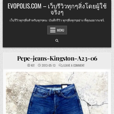
Skip
EVOPOLIS.COM – เว็บรีวิวทุกๆสิ่งโดยผู้ใช้
to
จริงๆ
content
เว็บรีวิวทุกๆสิ่งสำหรับทุกๆคน : บันทึกรีวิว ทุกๆสิ่งทุกๆอย่าง ที่คุณอยากแชร์.
MENU
Pepe-jeans-Kingston-A23-06
ON
KIT
2013-05-13
LEAVE A COMMENT
PEPE-
JEANS-
KINGSTON-
A23-
06