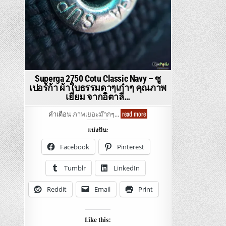
Superga 2750 Cotu Classic Navy – ซู
เปอร์ก้า ผ้าใบธรรมดาๆเก๋าๆ คุณภาพ
เยี่ยม จากอิตาลี่…
Superga
read more
คำเตือน ภาพเยอะม๊ากๆ…
2750
Cotu
แบ่งปัน:
Classic
Navy
–
Facebook
Pinterest
ซู
เปอร์
ก้า
Tumblr
LinkedIn
ผ้าใบ
ธร
รม
Reddit
Email
Print
ดาๆ
เก๋าๆ
คุณภาพ
เยี่ยม
จา
Like this:
กอิ