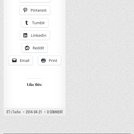
–
รีวิว
อิ
Pinterest
เกีย
เกส
ป้า
Tumblr
ปลอกหมอน
หนุน
เนื้อ
LinkedIn
ซาติน
นุ่ม
สบาย.
Reddit
Email
Print
Like this:
ON
อีโวโพลิส
2014-04-21
0 COMMENT
IKEA
GÄSPA
SATIN
PILLOW
CASE
REVIEW