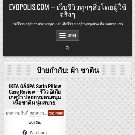
Skip
EVOPOLIS.COM – เว็บรีวิวทุกๆสิ่งโดยผู้ใช้
to
จริงๆ
content
เว็บรีวิวทุกๆสิ่งสำหรับทุกๆคน : บันทึกรีวิว ทุกๆสิ่งทุกๆอย่าง ที่คุณอยากแชร์.
MENU
ป้ายกำกับ:
ผ้า ซาติน
IKEA GÄSPA Satin Pillow
Case Review – รีวิว อิเกีย
Posted
เกสป้า ปลอกหมอนหนุน
in
เนื้อซาติน นุ่มสบาย.
IKEA
read more
บทความชิ้นนี้ ตอนแรก…
GÄSPA
Satin
แบ่งปัน:
Pillow
Case
Review
Facebook