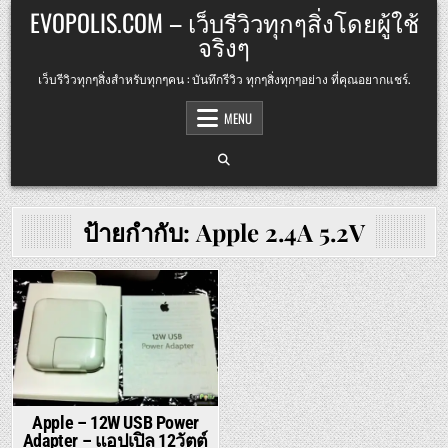
Skip
EVOPOLIS.COM – เว็บรีวิวทุกๆสิ่งโดยผู้ใช้
to
จริงๆ
content
เว็บรีวิวทุกๆสิ่งสำหรับทุกๆคน : บันทึกรีวิว ทุกๆสิ่งทุกๆอย่าง ที่คุณอยากแชร์.
MENU
ป้ายกำกับ:
Apple 2.4A 5.2V
Posted
in
Apple – 12W USB Power
Adapter – แอปเปิล 12วัตต์