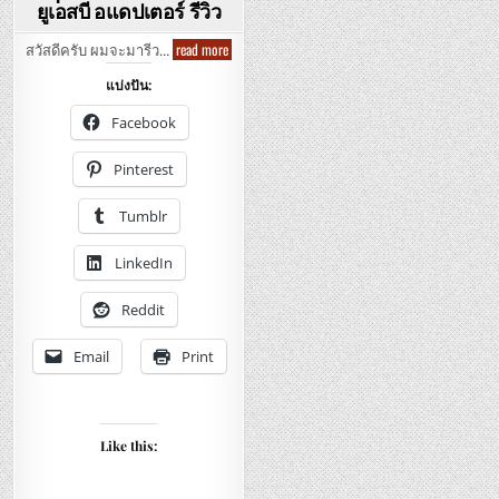
ยูเอสบี อแดปเตอร์ รีวิว
Apple
read more
สวัสดีครับ ผมจะมารีว…
–
12W
แบ่งปัน:
USB
Power
Adapter
Facebook
–
แอปเปิล
12วัตต์
Pinterest
ยู
เอ
สบี
Tumblr
อแดปเตอร์
รีวิว
LinkedIn
Reddit
Email
Print
Like this: