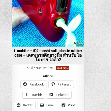
i-mobile – iQ2 moshi soft plastic rubber
case – เคสพลาสติกยางนิ่ม สำหรับ ไอ
โมบาย ไอคิว2
i-
read more
วันนี้ วาเลนไทน์ วัน…
mobile
–
แบ่งปัน:
iQ2
moshi
soft
Facebook
Pinterest
plastic
rubber
case
Tumblr
LinkedIn
–
เคส
พลาสติก
Reddit
Email
Print
ยาง
นิ่ม