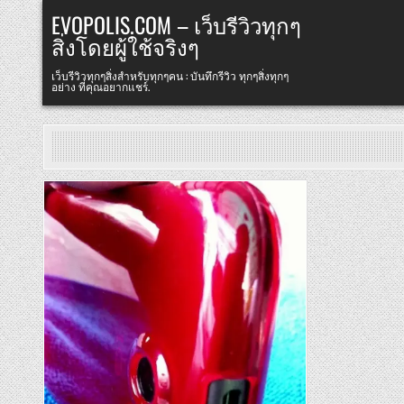
Skip
EVOPOLIS.COM – เว็บรีวิวทุกๆ
to
สิ่งโดยผู้ใช้จริงๆ
content
เว็บรีวิวทุกๆสิ่งสำหรับทุกๆคน : บันทึกรีวิว ทุกๆสิ่งทุกๆ
อย่าง ที่คุณอยากแชร์.
Posted
in