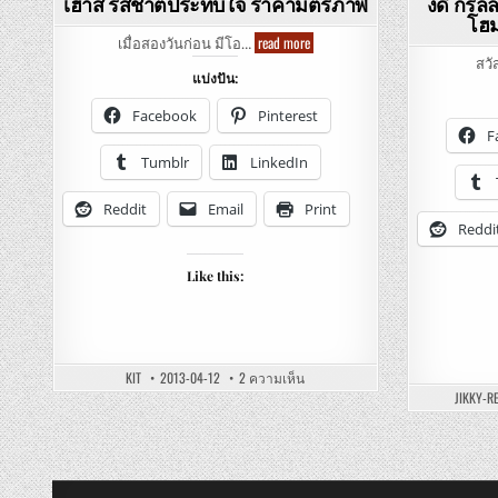
เฮ้าส์ รสชาติประทับใจ ราคามิตรภาพ
งดี กริลล
โฮม
Golden
read more
เมื่อสองวันก่อน มีโอ…
Steak
สวั
House
แบ่งปัน:
–
โกลเด้น
สเต็ก
Facebook
Pinterest
เฮ้าส์
F
รสชาติ
ประทับ
Tumblr
LinkedIn
ใจ
ราคา
มิตรภาพ
Reddit
Email
Print
Reddi
Like this:
บน
KIT
2013-04-12
2 ความเห็น
GOLDEN
JIKKY-R
STEAK
HOUSE
–
โกลเด้น
สเต็ก
เฮ้าส์
รสชาติ
ประทับ