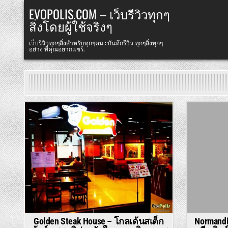
Skip
EVOPOLIS.COM – เว็บรีวิวทุกๆ
to
สิ่งโดยผู้ใช้จริงๆ
content
เว็บรีวิวทุกๆสิ่งสำหรับทุกๆคน : บันทึกรีวิว ทุกๆสิ่งทุกๆ
อย่าง ที่คุณอยากแชร์.
Posted
Posted
in
in
Golden Steak House – โกลเด้นสเต็ก
Normandie