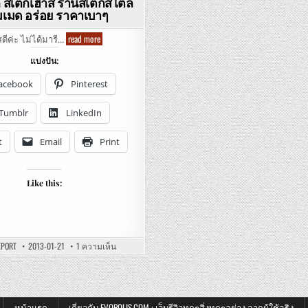
์ สเต็กเฮ้าส์ ร้านสเต็กสไตล์
เมด อร่อย ราคาเบาๆ
Normandie
read more
สดีค่ะ ไม่ได้มารี…
Grill
Steak
แบ่งปัน:
House
–
นอร์มั
acebook
Pinterest
งดี
กริลล์
สเต็ก
Tumblr
LinkedIn
เฮ้าส์
ร้าน
สเต็ก
t
Email
Print
สไตล์
โฮม
เมด
อร่อย
รา
Like this:
คา
เบาๆ
บน
EPORT
2013-01-21
1 ความเห็น
NORMANDIE
GRILL
STEAK
HOUSE
–
นอร์มั
งดี
หน้าแรก
เกี่ยวกับ EVOPOLIS.COM : เว็บรีวิวทุกๆสิ่งทุกๆอย่าง จากผู้ใช้จริง