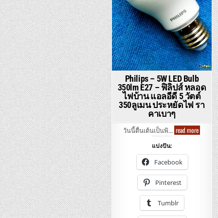
ปส์
พิ
หล
ลิ
ไฟ
ปส์
บ้า
4วัตต์
แอ
5วัตต์
ล
7วัตต์
อีดี
ขั้ว
ประ
เกลียว
ไฟ
E27
รา
ประหยัด
คา
ไฟ
เบา
รา
คา
Philips – 5W LED Bulb
เบาๆ
350lm E27 – ฟิลิปส์ หลอด
ไฟบ้าน แอลอีดี 5 วัตต์
350ลูเมน ประหยัดไฟ รา
คาเบาๆ
Philips
read more
วันนี้ตื่นเต้นเป็นพิ…
–
5W
แบ่งปัน:
LED
Bulb
350lm
Facebook
E27
–
ฟิ
Pinterest
ลิ
ปส์
หลอด
Tumblr
ไฟ
บ้าน
แอ