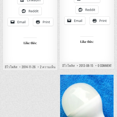
อีดี
ปส์
พิ
หลอ
ลิ
ไฟ
Reddit
ปส์
Reddit
บ้าน
4วัตต์
แอ
5วัตต์
ล
7วัตต์
Email
Print
Email
Print
อีดี
ขั้ว
ประห
เกลียว
ไฟ
E27
รา
ประหยัด
คา
ไฟ
เบาๆ
รา
Like this:
Like this:
คา
เบาๆ
ON
อีโวโพลิส
2013-08-15
0 COMMENT
บน
อีโวโพลิส
2014-11-26
2 ความเห็น
SILV
PHILIPES
/
E27
PHIL
LED
–
4W
LED
5W
Posted
6W/
7W
BUL
ENERGY
in
470
SAVING
E27
LEDBULB
–
–
ซิ
หลอด
ล
ประหยัด
วา
ไฟ
เนีย
แอ
ฟิ
ล
ลิ
อีดี