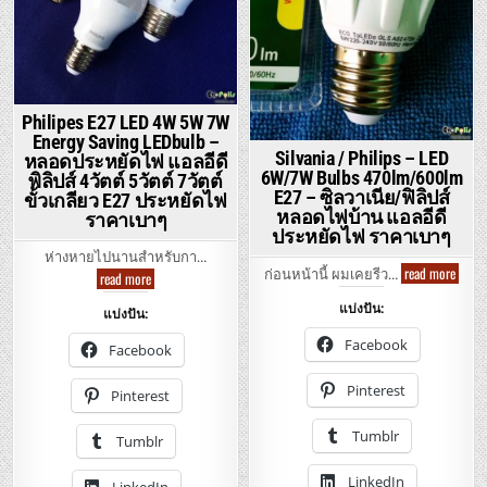
Philipes E27 LED 4W 5W 7W
Energy Saving LEDbulb –
Silvania / Philips – LED
หลอดประหยัดไฟ แอลอีดี
6W/7W Bulbs 470lm/600lm
พิลิปส์ 4วัตต์ 5วัตต์ 7วัตต์
E27 – ซิลวาเนีย/ฟิลิปส์
ขั้วเกลียว E27 ประหยัดไฟ
หลอดไฟบ้าน แอลอีดี
ราคาเบาๆ
ประหยัดไฟ ราคาเบาๆ
ห่างหายไปนานสำหรับกา…
Silvan
read more
Philipes
ก่อนหน้านี้ ผมเคยรีว…
read more
/
E27
Philip
LED
แบ่งปัน:
–
แบ่งปัน:
4W
LED
5W
6W/7
Facebook
7W
Facebook
Bulbs
Energy
470l
Saving
E27
LEDbulb
Pinterest
Pinterest
–
–
ซิ
หลอด
ล
ประหยัด
Tumblr
วา
Tumblr
ไฟ
เนีย/
แอ
ฟิ
ล
LinkedIn
ลิ
LinkedIn