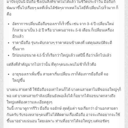
MATE
มาปัจจุบันนี้ มือถือ ซึ่งเป็นสิ่งที่ขาดไม่ได้แล้ว ในชีวิตประจำวัน มือถือก็
BLACK
พัฒนาขึ้นไปเรื่อยๆ ผลที่เห็นได้ชัดๆจากเทคโนโลยี่ที่เปลี่ยนไปเร็วมาก ก็
–
VALUED
คือ
PHABLET
–
หัว
อัตราการเปลี่ยนมือถือของเราก็เร็วขึ้น เช่น จาก 3-4 ปี เปลี่ยนใหม่
เหว่
ย
ก็กลาย มาเป็น 1-2 ปี หรือ บางคนอาจจะ 5-6 เดือน ก็เปลี่ยนเครื่อง
แอ
ส
อีกแล้ว
เซ้นด์
เมท
ราคามือถือ รุ่นระดับกลางๆ ราคาค่อนข้างคงที่ แต่คุณสมบัติจะดี
แฟบ
ขึ้นมาก
เล็ต
สเปค
ปีก่อนจอขนาด 4.5 นิ้วก็เรียกว่าใหญ่แล้ว แต่ปีนี้ ถือว่าเล็กไปแล้ว
เกิน
คุ้ม.
แต่สิ่งที่สำคัญมากไปกว่านั้น ที่ทุกๆคนจะพบไม่ช้าก็เร็วคือ
อายุของเราเพิ่มขึ้น สายตาเริ่มเปลี่ยน เราก็ต้องการมือถือที่ จอ
ใหญ่ขึ้น
บางคน สายตาดี ใช้มือถือจอเท่าไหนก็ได้ บางคนสายตาไม่ดีขอจอใหญ่ๆก็
พอ แต่ บางคนสายกำลังเปลี่ยนยังพอเล็งได้ ก็อยากได้จอขนาดกลางถึง
ใหญ่แต่ต้องความละเอียดสูงๆ
วันนี้ เรามาดูการรีวิว มือถือ จอยักษ์ สุดคุ้มค่า ขอเรียกว่า ม้านอกสายตา
กันครับ รับรองหลายๆคนที่ไม่ได้ติดตามเรื่องมือถือ อาจจะเกิดอยากจะใช้
ขึ้นมาอย่างแน่นอน โดยเฉพาะ ท่านที่อยากได้จอใหญ่ๆ แต่จอชัดๆ