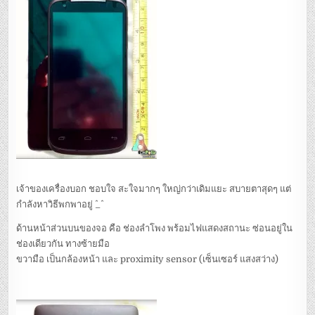
เจ้าของเครื่องบอก ชอบใจ สะใจมากๆ ใหญ่กว่าเดิมแยะ สบายตาสุดๆ แต่
กำลังหาวิธีพกพาอยู่ ^_^
ด้านหน้าส่วนบนของจอ คือ ช่องลำโพง พร้อมไฟแสดงสถานะ ซ่อนอยู่ใน
ช่องเดียวกัน ทางซ้ายมือ
ขวามือ เป็นกล้องหน้า และ proximity sensor (เซ็นเซอร์ แสงสว่าง)