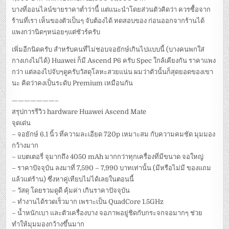
บางที่ออนไลน์ขายราคาต่ำว่านี้ แต่แนะนำโดยส่วนตัวคิดว่า ควรซื้อจาก
ร้านที่เรา เห็นของตัวเป็นๆ จับต้องได้ ทดสอบของ ก่อนออกจากร้านได้
แพงกว่านิดๆหน่อยๆแต่ชัวร์ครับ
เพิ่มอีกนิดครับ สำหรับคนที่ไม่ชอบจอยักษ์เกินไปแบบนี้ (บางคนพกใส่
กางเกงไม่ได้) Huawei ก็มี Ascend P6 ครับ Spec ใกล้เคียงกัน ราคาแพง
กว่า แต่ลองไปจับๆดูครับวัสดุโลหะสวยแน่น ผมว่าตัวนั้นก็สุดยอดของเขา
นะ คิดว่าคงเป็นระดับ Premium เหมือนกัน
———————–
สรุปการรีวิว hardware Huawei Ascend Mate
จุดเด่น
– จอยักษ์ 6.1 นิ้ว ที่ความละเอียด 720p เหมาะสม กับความคมชัด มุมมอง
กว้างมาก
– แบตเตอรี่ จุมากถึง 4050 mAh มากกว่าทุกเครื่องที่มีขนาด จอใหญ่
– ราคาปัจจุบัน ลงมาที่ 7,590 – 7,990 บาทเท่านั้น (มีหรือไม่มี ของแถม
แล้วแต่ร้าน) ซึ่งหาคู่เทียบไม่ได้เลยในตอนนี้
– วัสดุ โดยรวมดูดี คุ้มค่า เกินราคาปัจจุบัน
– ทำงานได้รวดเร็วมาก เพราะเป็น QuadCore 1.5GHz
– น้ำหนักเบา และตัวเครื่องบาง จอภาพอยู่ชิดกับกระจกจอมากๆ ช่วย
ทำให้มุมมองกว้างขึ้นมาก