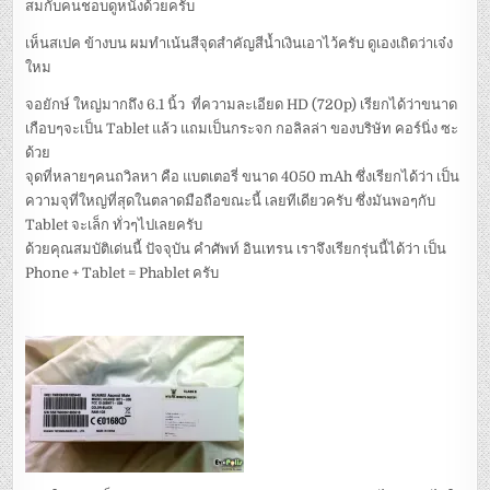
สมกับคนชอบดูหนังด้วยครับ
เห็นสเปค ข้างบน ผมทำเน้นสีจุดสำคัญสีน้ำเงินเอาไว้ครับ ดูเองเถิดว่าเจ๋ง
ใหม
จอยักษ์ ใหญ่มากถึง 6.1 นิ้ว ที่ความละเอียด HD (720p) เรียกได้ว่าขนาด
เกือบๆจะเป็น Tablet แล้ว แถมเป็นกระจก กอลิลล่า ของบริษัท คอร์นิ่ง ซะ
ด้วย
จุดที่หลายๆคนถวิลหา คือ แบตเตอรี่ ขนาด 4050 mAh ซึ่งเรียกได้ว่า เป็น
ความจุที่ใหญ่ที่สุดในตลาดมือถือขณะนี้ เลยทีเดียวครับ ซึ่งมันพอๆกับ
Tablet จะเล็ก ทั่วๆไปเลยครับ
ด้วยคุณสมบัติเด่นนี้ ปัจจุบัน คำศัพท์ อินเทรน เราจึงเรียกรุ่นนี้ได้ว่า เป็น
Phone + Tablet = Phablet ครับ