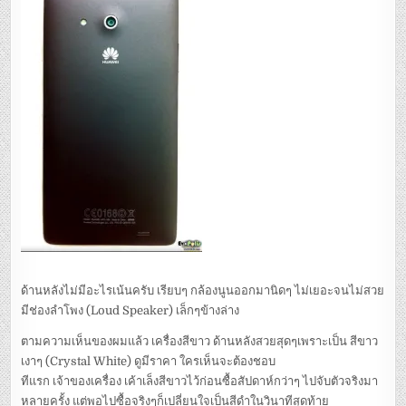
ด้านหลังไม่มีอะไรเน้นครับ เรียบๆ กล้องนูนออกมานิดๆ ไม่เยอะจนไม่สวย
มีช่องลำโพง (Loud Speaker) เล็กๆข้างล่าง
ตามความเห็นของผมแล้ว เครื่องสีขาว ด้านหลังสวยสุดๆเพราะเป็น สีขาว
เงาๆ (Crystal White) ดูมีราคา ใครเห็นจะต้องชอบ
ทีแรก เจ้าของเครื่อง เค้าเล็งสีขาวไว้ก่อนซื้อสัปดาห์กว่าๆ ไปจับตัวจริงมา
หลายครั้ง แต่พอไปซื้อจริงๆก็เปลี่ยนใจเป็นสีดำในวินาทีสุดท้าย