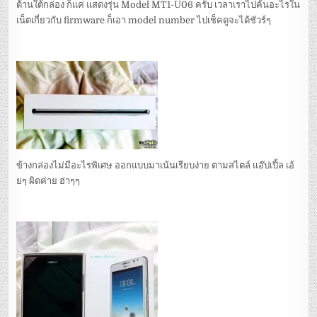
ด้านใต้กล่อง ก็แค่ แสดงรุ่น Model MT1-U06 ครับ เวลาเราไปค้นอะไรใน
เน็ตเกี่ยวกับ firmware ก็เอา model number ไปเช็คดูจะได้ชัวร์ๆ
ข้างกล่องไม่มีอะไรพิเศษ ออกแบบมาเน้นเรียบง่าย ตามสไตล์ แอ๊ปเปิ้ล เอ้
ยๆ ผิดค่าย ฮ่าๆๆ