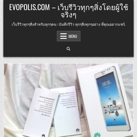
Skip
EVOPOLIS.COM – เว็บรีวิวทุกๆสิ่งโดยผู้ใช้
to
จริงๆ
content
เว็บรีวิวทุกๆสิ่งสำหรับทุกๆคน : บันทึกรีวิว ทุกๆสิ่งทุกๆอย่าง ที่คุณอยากแชร์.
MENU