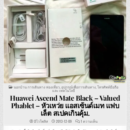
POSTED
นอกบ้าน การเดินทาง ท่องเที่ยว
,
อุปกรณ์เพื่อการเดินทาง
,
โทรศัพท์มือถือ
IN
และ เทคโนโลยี่
Huawei Ascend Mate Black – Valued
Phablet – หัวเหว่ย แอสเซ้นด์เมท แฟบ
เล็ต สเปคเกินคุ้ม.
บน
อีโวโพลิส
2013-12-09
1 ความเห็น
HUAWEI
ASCEND