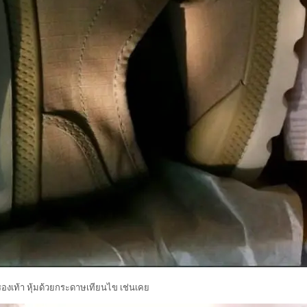
องเท้า หุ้มด้วยกระดาษเทียนไข เช่นเคย