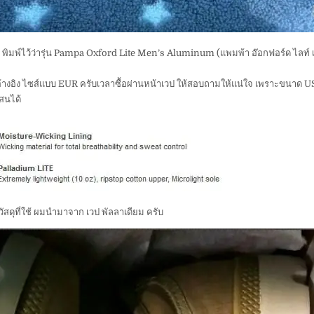
ครับ พิมพ์ไว้ว่ารุ่น Pampa Oxford Lite Men’s Aluminum (แพมพ้า อ๊อกฟอร์ด ไลท
้างอิง ไซส์แบบ EUR ครับเวลาซื้อผ่านหน้าเวป ให้สอบถามให้แน่ใจ เพราะขนาด U
สนได้
ัสดุที่ใช้ ผมนำมาจาก เวป พัลลาเดียม ครับ