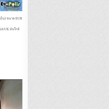
์ เม็น) ขนาด EUR
SA/UK มันใกล้