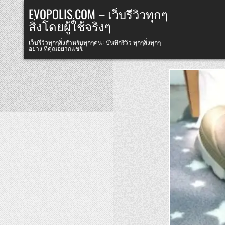
Skip
EVOPOLIS.COM – เว็บรีวิวทุกๆ
to
สิ่งโดยผู้ใช้จริงๆ
content
เว็บรีวิวทุกๆสิ่งสำหรับทุกๆคน : บันทึกรีวิว ทุกๆสิ่งทุกๆ
อย่าง ที่คุณอยากแชร์.