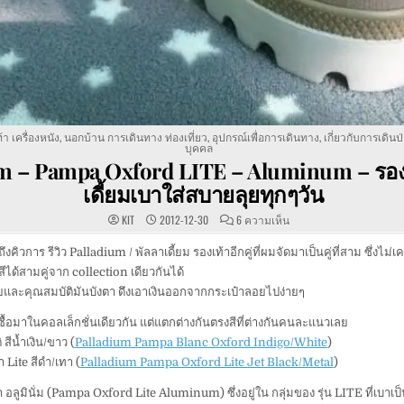
้า เครื่องหนัง
,
นอกบ้าน การเดินทาง ท่องเที่ยว
,
อุปกรณ์เพื่อการเดินทาง
,
เกี่ยวกับการเดินป
บุคคล
m – Pampa Oxford LITE – Aluminum – รอง
เดี้ยมเบาใส่สบายลุยทุกๆวัน
บน
KIT
2012-12-30
6 ความเห็น
PALLADIUM
–
PAMPA
ถึงคิวการ รีวิว Palladium / พัลลาเดี้ยม รองเท้าอีกคู่ที่ผมจัดมาเป็นคู่ที่สาม ซึ่งไม่เ
OXFORD
สีได้สามคู่จาก collection เดียวกันได้
LITE
–
ละคุณสมบัติมันบังตา ดึงเอาเงินออกจากกระเป๋าลอยไปง่ายๆ
ALUMINUM
–
รอง
ผมซื้อมาในคอลเล็กชั่นเดียวกัน แต่แตกต่างกันตรงสีที่ต่างกันคนละแนวเลย
เท้า
พัล
ิ สีน้ำเงิน/ขาว (
Palladium Pampa Blanc Oxford Indigo/White
)
ลา
เดี้ย
เบา Lite สีดำ/เทา (
Palladium Pampa Oxford Lite Jet Black/Metal
)
ม
เบา
ใส่
เทา อลูมินั่ม (Pampa Oxford Lite Aluminum) ซึ่งอยู่ใน กลุ่มของ รุ่น LITE ที่เบาเป
สบาย