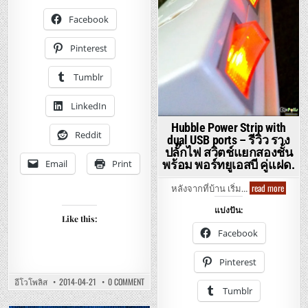
โก้
ล
Case
และ
อีดี
Review
หลอด
Facebook
พิ
–
ไฟ
ลิ
แอ
รีวิว
ปส์
ล
อิ
4วัต
Pinterest
อีดี
เกีย
5วัต
14วัตต์
เกส
7วัต
ฟิ
ขั้ว
ป้า
ลิ
Tumblr
เกล
ปลอกหมอน
ปส์.
E27
หนุน
ประ
เนื้อ
ไฟ
LinkedIn
ซาติน
รา
นุ่ม
คา
สบาย.
Hubble Power Strip with
เบา
Reddit
dual USB ports – รีวิว ราง
ปลั๊กไฟ สวิตช์แยกสองชั้น
Email
Print
พร้อม พอร์ทยูเอสบี คู่แฝด.
Hubble
read more
หลังจากที่บ้าน เริ่ม…
Power
Strip
แบ่งปัน:
with
Like this:
dual
USB
Facebook
ports
–
รีวิว
Pinterest
ราง
ปลั๊ก
ON
อีโวโพลิส
2014-04-21
0 COMMENT
ไฟ
IKEA
Tumblr
สวิตช์
GÄSPA
แยก
SATIN