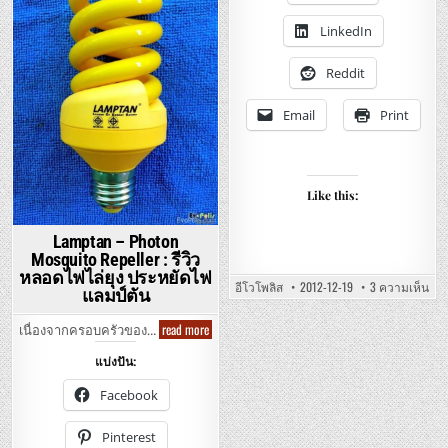
ล
in
METAL
อี
–
LinkedIn
ดี
อี
ปาร์ตี้
ซี่
และ
ม๊อบ
เอ
ถั่ง
Reddit
ปั่น
ลวิส
ไม้
เพรส
ถู
ลี่
Email
Print
พื้น
เหล็ก
360
องศา
3
ระบบ
คุ้ม
Like this:
ค่า
Lamptan – Photon
Mosquito Repeller : รีวิว
หลอดไฟไล่ยุง ประหยัดไฟ
บน
อีโวโพลิส
2012-12-19
3 ความเห็น
แลมป์ตัน
REV
–
LED
Lamptan
read more
เนื่องจากครอบครัวของ…
MIN
–
PAR
Photon
LIG
แบ่งปัน:
Mosquito
AND
Repeller
ELVI
:
PRE
Facebook
รีวิว
–
หล
หลอด
ไฟ
ไฟ
Pinterest
แอ
ไล่