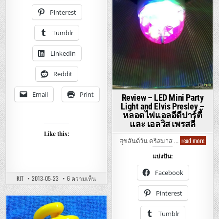
metal
บ้า
–
แอ
Pinterest
อี
ล
อีดี
ซี่
5
ม๊อบ
Tumblr
วัตต
ถั่ง
350
ปั่น
เม
ไม้
ประ
LinkedIn
ถู
ไฟ
พื้น
รา
เหล็ก
คา
360
Reddit
เบ
องศา
3
ระบบ
Email
Print
Review – LED Mini Party
คุ้ม
ค่า
Light and Elvis Presley –
หลอดไฟแอลอีดีปาร์ตี้
และ เอลวิส เพรสลี่
Like this:
Revie
read more
สุขสันต์วัน คริสมาส …
–
LED
แบ่งปัน:
Mini
Party
Light
Facebook
and
บน
KIT
2013-05-23
6 ความเห็น
EASYMOP
Elvis
–
Presle
Pinterest
360
–
DEGREE
หลอ
THREE
ไฟ
Posted
SPINNING
Tumblr
แอ
SYSTEM