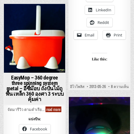
/
บ้าน
PHILIPS
แอ
–
LinkedIn
ล
LED
อีดี
Posted
6W/7W
5
BULBS
in
470LM/600LM
วัตต์
Reddit
E27
350ลู
–
เมน
ซิ
ประหยั
Email
Print
ล
ไฟ
วา
รา
เนีย/
คา
ฟิ
เบาๆ
ลิ
ปส์
หลอด
Like this:
ไฟ
บ้าน
แอ
ล
อีดี
EasyMop – 360 degree
ประหยัด
three spinning system
ไฟ
บน
รา
อีโวโพลิส
2013-05-26
8 ความเห็น
metal – อีซี่ม๊อบ ถั่งปั่นไม้ถู
PHI
คา
พื้น เหล็ก 360 องศา 3 ระบบ
–
เบาๆ
5W
คุ้มค่า
LED
BUL
Posted
35
EasyMop
read more
จัดมารีวิว ตามคำเรีย…
E27
–
in
–
360
ฟิ
แบ่งปัน:
degree
ลิ
three
ปส์
spinning
Facebook
หล
system
ไฟ