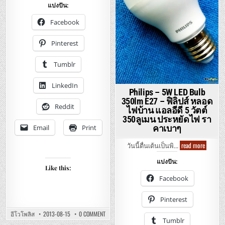
Philips
สอ
แบ่งปัน:
–
ชั้น
LED
พร้
พอร
6W/7W
Facebook
ยู
Bulbs
เอ
470lm/600lm
สบี
E27
Pinterest
คู่
–
แฝด
ซิ
ล
Tumblr
วา
เนีย/
ฟิ
LinkedIn
ลิ
Philips – 5W LED Bulb
ปส์
หลอด
350lm E27 – ฟิลิปส์ หลอด
ไฟ
Reddit
ไฟบ้าน แอลอีดี 5 วัตต์
บ้าน
แอ
350ลูเมน ประหยัดไฟ รา
ล
Email
Print
คาเบาๆ
อีดี
ประหยัด
Philips
ไฟ
read more
วันนี้ตื่นเต้นเป็นพิ…
–
รา
5W
คา
แบ่งปัน:
LED
เบาๆ
Like this:
Bulb
350lm
Facebook
E27
–
ฟิ
Pinterest
ลิ
ปส์
ON
อีโวโพลิส
2013-08-15
0 COMMENT
หลอด
SILVANIA
Tumblr
ไฟ