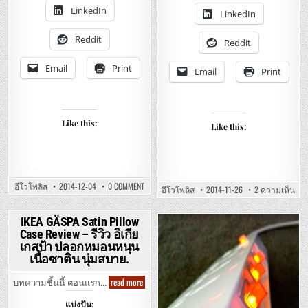
โก้
ล
LinkedIn
และ
LinkedIn
อีดี
หลอด
พิ
ไฟ
ลิ
แอ
Reddit
ปส์
Reddit
ล
4วัตต์
อีดี
5วัตต์
14วัตต์
7วัตต์
Email
Print
Email
Print
ฟิ
ขั้ว
ลิ
เกลียว
ปส์.
E27
ประหยัด
ไฟ
รา
Like this:
Like this:
คา
เบาๆ
ON
อีโวโพลิส
2014-12-04
0 COMMENT
บน
อีโวโพลิส
2014-11-26
2 ความเห็น
HÄCO
PHI
E27
E27
LAMP
LED
HOLDER
IKEA GÄSPA Satin Pillow
4W
&
5W
Case Review – รีวิว อิเกีย
Posted
PHILIPS
Posted
7W
14W
เกสป้า ปลอกหมอนหนุน
ENE
in
LED
in
SAV
เนื้อซาติน นุ่มสบาย.
BULB
LED
–
–
ขั้ว
หล
IKEA
read more
บทความชิ้นนี้ ตอนแรก…
หลอด
ประ
GÄSPA
เกลียว
ไฟ
Satin
ฮา
แอ
แบ่งปัน:
Pillow