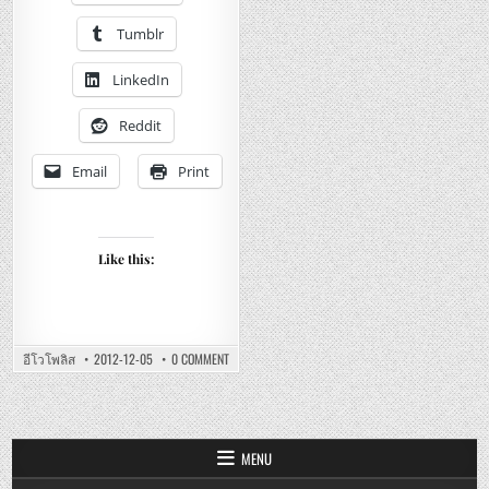
ล
ยุง
อี
ประหยัด
ดี
Tumblr
ไฟ
ปาร์
แลมป์
แล
ตัน
เอ
LinkedIn
ลวิ
เพร
ลี่
Reddit
Email
Print
Like this:
ON
อีโวโพลิส
2012-12-05
0 COMMENT
LAMPTAN
–
PHOTON
MOSQUITO
REPELLER
:
รีวิว
MENU
หลอด
ไฟ
ไล่