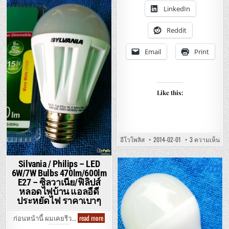
สอง
PILLOW
LinkedIn
ชั้น
CASE
พร้อม
Posted
REVIEW
พอร์ท
–
in
รีวิว
ยู
Reddit
อิ
เอ
เกีย
สบี
เกส
คู่
Email
Print
ป้า
แฝด.
ปลอกหมอน
หนุน
เนื้อ
ซาติน
นุ่ม
สบาย.
Like this:
บน
อีโวโพลิส
2014-02-01
3 ความเห็น
HUB
PO
STR
Silvania / Philips – LED
WIT
DUA
6W/7W Bulbs 470lm/600lm
Posted
USB
E27 – ซิลวาเนีย/ฟิลิปส์
POR
in
–
หลอดไฟบ้าน แอลอีดี
รีวิ
ประหยัดไฟ ราคาเบาๆ
ราง
ปลั๊
ไฟ
Silvania
read more
สวิ
ก่อนหน้านี้ ผมเคยรีว…
/
แย