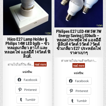
Philipes E27 LED 4W 5W 7W
Energy Saving LEDbulb –
Häco E27 Lamp Holder &
หลอดประหยัดไฟ แอลอีดี
Philips 14W LED bulb – ขั้ว
พิลิปส์ 4วัตต์ 5วัตต์ 7วัตต์
หลอดเกลียว ฮาโก้ และ
ขั้วเกลียว E27 ประหยัดไฟ
หลอดไฟ แอลอีดี 14วัตต์ ฟิ
ราคาเบาๆ
ลิปส์.
ห่างหายไปนานสำหรับกา…
Häco
read more
Philipes
ผ่านไปไม่กี่วัน ที่ผ…
read more
E27
E27
Lamp
LED
แบ่งปัน:
Holder
แบ่งปัน:
4W
&
5W
Philips
Facebook
7W
Facebook
14W
Energy
LED
Saving
bulb
LEDbulb
Pinterest
Pinterest
–
–
ขั้ว
หลอด
หลอด
ประหยัด
Tumblr
เกลียว
Tumblr
ไฟ
ฮา
แอ