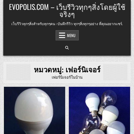
Skip
EVOPOLIS.COM – เว็บรีวิวทุกๆสิ่งโดยผู้ใช้
to
จริงๆ
content
เว็บรีวิวทุกๆสิ่งสำหรับทุกๆคน : บันทึกรีวิว ทุกๆสิ่งทุกๆอย่าง ที่คุณอยากแชร์.
MENU
หมวดหมู่:
เฟอร์นิเจอร์
เฟอร์นิเจอร์ในบ้าน
Posted
Posted
in
in