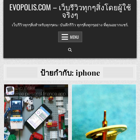
Skip
EVOPOLIS.COM – เว็บรีวิวทุกๆสิ่งโดยผู้ใช้
to
จริงๆ
content
เว็บรีวิวทุกๆสิ่งสำหรับทุกๆคน : บันทึกรีวิว ทุกๆสิ่งทุกๆอย่าง ที่คุณอยากแชร์.
MENU
ป้ายกำกับ:
iphone
Posted
Posted
in
in