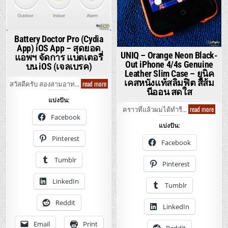
มือ
ถือ
สุด
แสน
จะ
ใช้
Battery Doctor Pro (Cydia
ง่าย
App) iOS App – สุดยอด
UNIQ – Orange Neon Black-
แอพฯ จัดการ แบตเตอรี่
Out iPhone 4/4s Genuine
บน iOS (เจลเบรค)
Leather Slim Case – ยูนิค
เคสหนังแท้สลิมฟิต สีส้ม
Battery
read more
สวัสดีครับ สองสามอาท…
Doctor
นีออน สดใส
Pro
แบ่งปัน:
(Cydia
UNIQ
read more
App)
คราวที่แล้วผมได้ทำรี…
–
iOS
Facebook
Orang
App
แบ่งปัน:
Neon
–
Black
สุด
Pinterest
Out
ยอด
Facebook
iPhon
แอพฯ
4/4s
จัดการ
Tumblr
Genui
แบตเตอรี่
Pinterest
Leath
บน
Slim
iOS
Case
LinkedIn
(เจล
Tumblr
–
เบรค)
ยูนิค
เคส
Reddit
LinkedIn
หนัง
แท้
สลิม
Email
Print
ฟิต